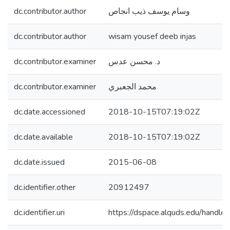
dc.contributor.author
وسام يوسف ذيب انجاص
dc.contributor.author
wisam yousef deeb injas
dc.contributor.examiner
د. محسن عدس
dc.contributor.examiner
محمد الجعبري
dc.date.accessioned
2018-10-15T07:19:02Z
dc.date.available
2018-10-15T07:19:02Z
dc.date.issued
2015-06-08
dc.identifier.other
20912497
dc.identifier.uri
https://dspace.alquds.edu/hand