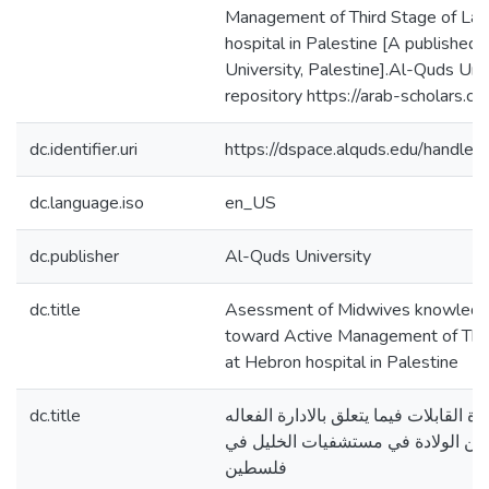
Management of Third Stage of Lab
hospital in Palestine [A published 
University, Palestine].Al-Quds Univ
repository https://arab-scholars.c
dc.identifier.uri
https://dspace.alquds.edu/handl
dc.language.iso
en_US
dc.publisher
Al-Quds University
dc.title
Asessment of Midwives knowledg
toward Active Management of Thir
at Hebron hospital in Palestine
dc.title
 القابلات فيما يتعلق بالادارة الفعاله
ة من الولادة في مستشفيات الخليل في
فلسطين