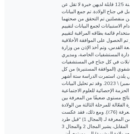
الخليل. كانت حجم العينة 125 قابلة لديهن خبرة لا تقل عن
عمل في جناح الولادة. تم جمع البيانات
داتين منفصلتين تم التحقق من صحتهما
خدام الاستبيانات لجمع البيانات لتقييم
استخدام قائمة بطاقه المراقبة لتقييم
 و تم الحصول على الموافقة الأخلاقية
جامعة القدس، وتم أخذ الإذن من وزارة
 وإدارة المستشفيات الخاصة، ومديري
لقابلات في كل جناح في المستشفيات
ن الشفوي (الموافقة المستنيرة) من كل
اتي يلدن. استمرت الدراسة ستة أشهر
من( يونيو إلى ديسمبر) \ 2023. وقد تم تحليل البيانات
باستخدام الحزمة الإحصائية للعلوم الاجتماعية 
النتائج مستوى ضعيفًا من المعرفة بين
دارة الفعّالة للمرحلة الثالثة من الولادة
بإجمالي لدرجة المعرفة (76٪). ومع ذلك، فقد عكست
القابلات مستوى جيد من المعرفة لـ (المجال 1) "قبل طرد
المشيمة" (86٪). في المقابل، يشير المجال 2 والمجال 3
(وبعد ولادة المشيمة) إلى مستوى أدنى