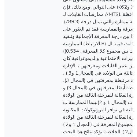
من المعرفة بنحو (68٪ و62٪) على التوالي. ومع ذلك، فإن
ممارسات القابلات لـ AMTSL في مستشفيات محافظة
الخليل تعتبر ممارسة ممتازة والتي تمثل درجة (89.3٪).
المعرفة والممارسة فقد تم العثور على
ًا بين درجة المعرفة الإجمالية وتنفيذ
الممارسة (الارتباط R) كان (0.056) وكانت قيمة ال p
((0.534 , بينما بالنسبة للارتباطات بين مجموع كلا المعرفة
تغيرات الاجتماعية والديموغرافية كان
 بين عمر القابلات ومعرفتهن بـ الإدارة
الفعّالة للمرحلة الثالثة من الولادة في (المجال1 و3 ) ،
والحالة الاجتماعية مرتبطة بمعرفتهن في (المجال 3)،
وسنوات الخبرة مرتبطة أيضًا بمعرفتهن في (المجال 3) و
رة الفعّالة للمرحلة الثالثة من الولادة
بشكل إيجابي بمعرفتهن ب (المجال 1 و 2)بينما الممارسة ب
(على شاكلته في توافر البروتوكولات المكتوبة
 الفعّالة للمرحلة الثالثة من الولادة
ارتبط بشكل إيجابي بمجموع المعرفة في (المجال 1 و2 )
والممارسة في (المجال2 ). الخلاصة: تؤكد نتائج هذا البحث