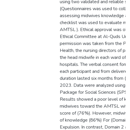
using two validated and reliable s
(Questionnaires was used to collec
assessing midwives knowledge an
checklist was used to evaluate mid
AMTSL ). Ethical approval was obt
Ethical Committee at Al-Quds Univ
permission was taken from the Pale
Health, the nursing directors of pri
the head midwife in each ward of t
hospitals. The verbal consent for
each participant and from delivere
duration lasted six months from (
2023. Data were analyzed using the
Package for Social Sciences (SPSS
Results showed a poor level of k
midwives toward the AMTSL with 
score of (76%). However, midwives
of knowledge (86%) For (Domain 1
Expulsion. In contrast, Domain 2 a