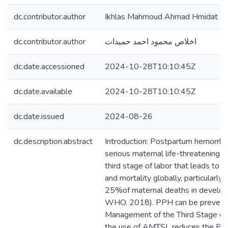
dc.contributor.author
Ikhlas Mahmoud Ahmad Hmidat
dc.contributor.author
اخلاص محمود احمد حميدات
dc.date.accessioned
2024-10-28T10:10:45Z
dc.date.available
2024-10-28T10:10:45Z
dc.date.issued
2024-08-26
dc.description.abstract
Introduction: Postpartum hemorrha
serious maternal life-threatening c
third stage of labor that leads to 
and mortality globally, particularly
25%of maternal deaths in developi
WHO, 2018). PPH can be preventa
Management of the Third Stage o
the use of AMTSL reduces the PPH