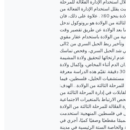
خلال استخدام الإدارة الفعّالة للمرحلة
حيث يقلل استخدام الإدارة الفعالة من
حدوث النزيف بعد الولادة بنحو 60٪ . علاوة على ذلك، فان
لة الثالثة من الولادة هو بروتوكول تدخل
 ما بعد الولادة عن طريق تقصير وقت
طبيعية من الولادة باستخدام عقار مقوي
للرحم (الأوكسيتوسين)، وتأخير ربط الحبل السري من 2الى
3  في شد الحبل السري، وفحص تماسك
 عدم ارتخائها لتحقيق ولادة المشيمة
قدان الدم أثناء المخاض، وإكمال ولادة
المشيمة في أقل من 30 دقيقة. تقيّم هذه الدراسة معرفة
 في مستشفيات الخليل، فلسطين، فيما
ّالة للمرحلة الثالثة من الولادة. . الهدف
القابلات في إدارة المرحلة الثالثة من
حص الارتباط بالمتغيرات الاجتماعية
ارة الفعّالة للمرحلة الثالثة من الولادة
يل في فلسطين. المنهجية: استخدمت
صميمًا مقطعيًا وصفيًا كميًا، أجري في
ة والخاصة الستة الرئيسية في مدينة