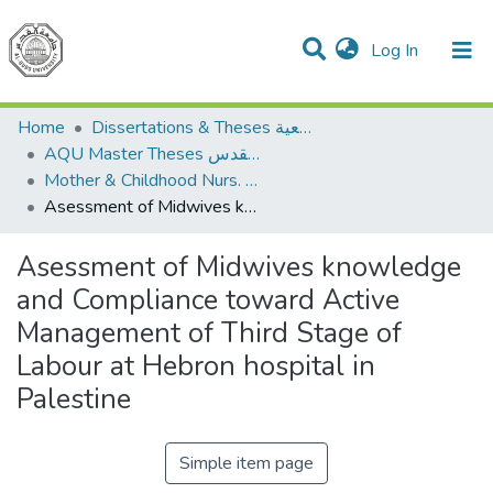
(current)
Log In
Communities & Collections
All of DSpace
Home
Dissertations & Theses الرسائل الجامعية
AQU Master Theses الرسائل الجامعية الخاصة بجامعة القدس
Mother & Childhood Nurs. تمريض صحة الأم والطفل
Asessment of Midwives knowledge and Compliance toward Active Management of Third Stage of Labour at Hebron hospital in Palestine
Asessment of Midwives knowledge
and Compliance toward Active
Management of Third Stage of
Labour at Hebron hospital in
Palestine
Simple item page