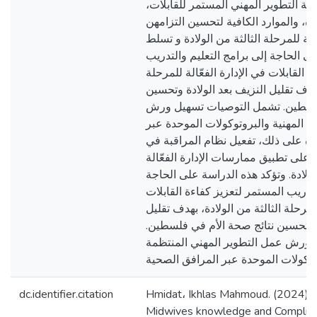
ية التطوير المهني المستمر للقابلات
ة، والموارد الكافية لتحسين التزامهن
الة للمرحلة الثالثة من الولادة و تسلط
ى الحاجة إلى برامج التعليم والتدريب
 القابلات في الإدارة الفعّالة للمرحلة
 بهدف تقليل النزيف بعد الولادة وتحسين
فلسطين. تشمل التوصيات تسهيل ورش
ية المهنية والبروتوكولات الموحدة عبر
وة على ذلك، تفعيل نظام المراقبة في
لى تطبيق ممارسات الإدارة الفعّالة
لولادة. وتؤكد هذه الدراسة على الحاجة
لتدريب المستمر لتعزيز كفاءة القابلات
للمرحلة الثالثة من الولادة، بهدف تقليل
دة وتحسين نتائج صحة الأم في فلسطين
ورش عمل التطوير المهني المنتظمة
dc.identifier.citation
Hmidat، Ikhlas Mahmoud. (2024).
Midwives knowledge and Complian