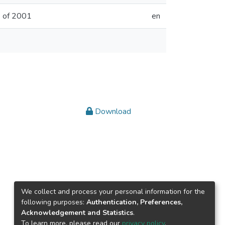
 2 of 2001
en
Download
We collect and process your personal information for the
following purposes:
Authentication, Preferences,
Acknowledgement and Statistics
.
To learn more, please read our
privacy policy
.