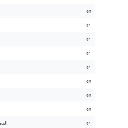
en
ar
ar
ar
ar
en
en
en
القضاء المستعجل في قانون أصول المحاكمات المدنية والتجارية الفلسطيني رقم 2 لسنة 2001.
ar