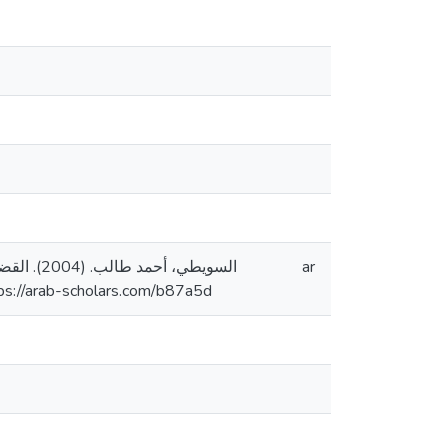
ar
رسالة ماجستير منشورة، جامعة القدس، فلسطين]. المستودع الرقمي . https://arab-scholars.com/b87a5d