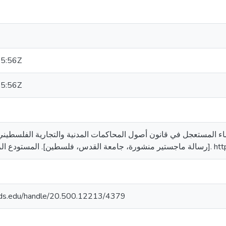
5:56Z
5:56Z
[لجامعة القدس
quds.edu/handle/20.500.12213/4379