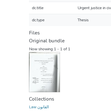
dc.title
Urgent justice in c
dc.type
Thesis
Files
Original bundle
Now showing
1 - 1 of 1
Collections
Law القانون