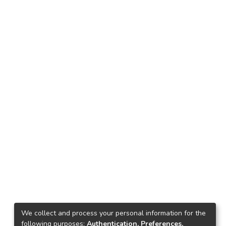
We collect and process your personal information for the
following purposes:
Authentication, Preferences,