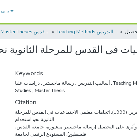
Space
Teaching Methods أساليب التدريس
AQU Master Theses الرسائل الجامعية الخاصة بجامعة القدس
ات في القدس للمرحلة الثانوية نح
Keywords
,
رسالة ماجستير
,
أساليب التدريس
دراسات عليا
,
Teaching 
Studies
,
Master Thesis
Citation
عريقات، باسم عبد العزيز. (1999). اتجاهات معلمي الاجتماعيات في القدس للمرحلة
الثانوية نحو استخدام
م وأثرها على التحصيل [رسالة ماجستير منشورة، جامعة القدس
فلسطين]. المستودع الرقمي لجامعة