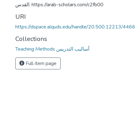
القدس. https://arab-scholars.com/c2fb00
URI
https://dspace.alquds.edu/handle/20.500.12213/4466
Collections
Teaching Methods أساليب التدريس
Full item page