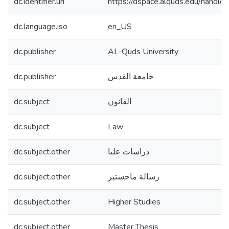
dc.identifier.uri
https://dspace.alquds.edu/hand
dc.language.iso
en_US
dc.publisher
AL-Quds University
dc.publisher
جامعة القدس
dc.subject
القانون
dc.subject
Law
dc.subject.other
دراسات عليا
dc.subject.other
رسالة ماجستير
dc.subject.other
Higher Studies
dc.subject.other
Master Thesis