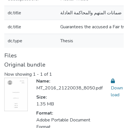
dc.title
ضمانات المتهم والمحاكمة العادلة
dc.title
Guarantees the accused a Fair tria
dc.type
Thesis
Files
Original bundle
Now showing
1 - 1 of 1
Name:
MT_2016_21220038_8050.pdf
Down
load
Size:
1.35 MB
Format:
Adobe Portable Document
Format