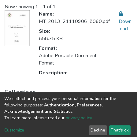
Now showing
1 - 1 of 1
Name:
MT_2013_21110906_8060.pdf
Down
load
Size:
858.75 KB
Format:
Adobe Portable Document
Format
Description:
Collections
We collect and process your personal information for the
Sustainable Rural Development التنمية الريفية المستدامة
following purposes:
Authentication, Preferences,
Acknowledgement and Statistics
.
To learn more, please read our
privacy policy
.
Al-Quds University
copyright © 2002-2026
SKITCE
Cookie
Privacy
End User
Send
Customize
Decline
That's ok
settings
policy
Agreement
Feedback