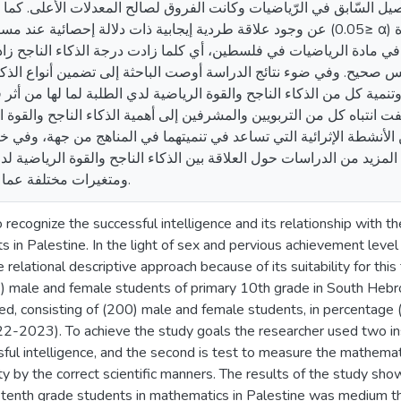
ل السّابق في الرّياضيات وكانت الفروق لصالح المعدلات الأعلى. كما 
عن وجود علاقة طردية إيجابية ذات دلالة إحصائية عن≥ α) بين درجة الذكاء الناجح ودرجة القوة
ي مادة الرياضيات في فلسطين، أي كلما زادت درجة الذكاء الناجح زاد
س صحيح. وفي ضوء نتائج الدراسة أوصت الباحثة إلى تضمين أنواع الذكا
وتنمية كل من الذكاء الناجح والقوة الرياضية لدي الطلبة لما لها من أث
 بلفت انتباه كل من التربويين والمشرفين إلى أهمية الذكاء الناجح والقوة
لأنشطة الإثرائية التي تساعد في تنميتهما في المناهج من جهة، وفي 
مزيد من الدراسات حول العلاقة بين الذكاء الناجح والقوة الرياضية ل
ومتغيرات مختلفة عما جاء في هذه الدراسة.
 recognize the successful intelligence and its relationship with
 in Palestine. In the light of sex and pervious achievement level
 relational descriptive approach because of its suitability for thi
 male and female students of primary 10th grade in South Hebron 
d, consisting of (200) male and female students, in percentage (
2-2023). To achieve the study goals the researcher used two inst
ul intelligence, and the second is test to measure the mathemati
idity by the correct scientific manners. The results of the study s
 tenth grade students in mathematics in Palestine was medium 