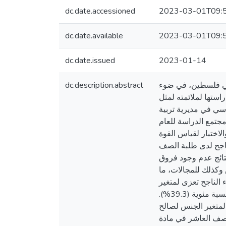
dc.date.accessioned
2023-03-01T09:
dc.date.available
2023-03-01T09:
dc.date.issued
2023-01-14
dc.description.abstract
 في فلسطين، في ضوء
ستها لملائمته لمثل
الصف العاشر الأساسي في مديرية تربية
طبقية عنقودية تكونت من (200) طالباً وطالبة أي ما نسبته (5.49%) من مجتمع الدراسة للعام
، والاختبار لقياس القوة
لناجح لدى طلبة الصف
رجة متوسطة، وبنسبة مئوية (66.1%). كما بينت النتائج عدم وجود فروق
كذلك للمجالات، ما
الناجح تعزى لمتغير
التحصيل السابق في الرياضيات وكانت الفروق لصالح التحصيل الأعلى. كما جاءت درجة القوة الرياضية منخفضة وبنسبة مئوية (39.3%).
متغير الجنس لصالح
لصف العاشر في مادة