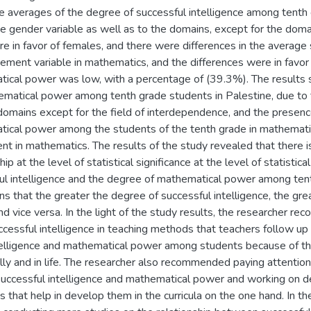
he averages of the degree of successful intelligence among tenth
e gender variable as well as to the domains, except for the domain
e in favor of females, and there were differences in the average 
vement variable in mathematics, and the differences were in favo
ical power was low, with a percentage of (39.3%). The results 
matical power among tenth grade students in Palestine, due to th
domains except for the field of interdependence, and the presence
ical power among the students of the tenth grade in mathematics
t in mathematics. The results of the study revealed that there is a 
ship at the level of statistical significance at the level of statist
ul intelligence and the degree of mathematical power among ten
ns that the greater the degree of successful intelligence, the gre
 and vice versa. In the light of the study results, the researcher 
ccessful intelligence in teaching methods that teachers follow u
telligence and mathematical power among students because of thei
lly and in life. The researcher also recommended paying attentio
successful intelligence and mathematical power and working on de
s that help in develop them in the curricula on the one hand. In the