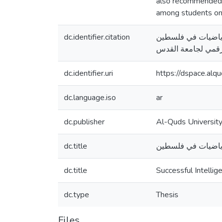
also recommended c
among students on 
dc.identifier.citation
ادة الرياضيات في فلسطين
dc.identifier.uri
https://dspace.al
dc.language.iso
ar
dc.publisher
Al-Quds Universit
dc.title
لرياضيات في فلسطين
dc.title
Successful Intelli
dc.type
Thesis
Files