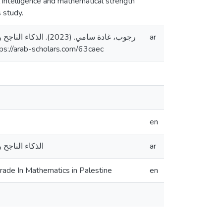
intelligence and mathematical strength
 study.
رجوب، غادة سامي. (
ar
رسالة ماجستير منشورة، جامعة القدس، فلسطين]. المستودع الرقمي . https://arab-scholars.com/63caec
en
الذكاء الناجح
ar
rade In Mathematics in Palestine
en