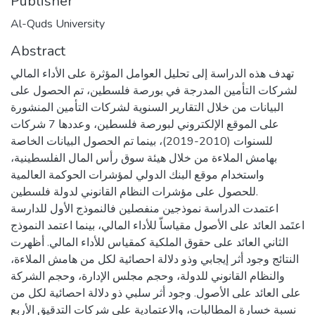
Publisher
Al-Quds University
Abstract
تهدف هذه الدراسة إلى تحليل العوامل المؤثرة على الأداء المالي
لشركات التأمين المدرجة في بورصة فلسطين، تم الحصول على
البيانات من خلال التقارير السنوية لشركات التأمين المنشورة
على الموقع الإلكتروني لبورصة فلسطين، وعددها 7 شركات
للسنوات (2010-2019)، بينما تم الحصول البيانات الخاصة
بهامش الملاءة من خلال هيئة سوق رأس المال الفلسطينية،
واستخدام موقع البنك الدولي لمؤشرات الحوكمة العالمية
للحصول على مؤشرات النظام القانوني لدولة فلسطين.
اعتمدت الدراسة نموذجين منفصلين فالنموذج الأول للدارسة
اعتَمد العائد على الأصول مقياساّ للأداء المالي، بينما اعتمد النموذج
الثاني العائد على حقوق الملكية كمقياس للأداء المالي. أظهرت
النتائج وجود أثر إيجابي وذو دلالة احصائية لكل من هامش الملاءة،
والنظام القانوني للدولة، وحجم مجلس الإدارة، وحجم الشركة
على العائد على الأصول. وجود أثر سلبي ذو دلالة احصائية لكل من
نسبة خسارة المطالبات، والاعتمادية على شركات التدقيق الأربع