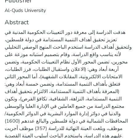
Publisher
Al-Quds University
Abstract
هدفت الدراسة إلى معرفة دور التعيينات الحكومية المدنية في
تعزيز تحقيق أهداف التنمية المستدامة في دولة فلسطين،
ولتحقيق أهداف الدراسة استخدم الباحث المنهج الوصفي التحليلي
لأنه يناسب واقع الدراسة، وقام بتصميم استبانه موزعة على
محورين، تضمن المحور الأول نظام التعيينات الحكومية، وتضمن
أربعة أبعاد وهي: (الاعلان واستقبال الطلبات، فرز الطلبات،
الامتحانات الالكترونية، المقابلات الشفهية)، أما المحور الثاني
فتعلق بأهداف التنمية المستدامة، وتضمن خمسة أبعاد وهي:
(المعرفة بأهداف التنمية المستدامة، الالتزام بتحقيق أهداف
التنمية المستدامة، النزاهة، الشفافية، تكافؤ الفرص)، وتكون
مجتمع الدراسة من جميع العاملين في الإدارة العليا والوسطى
والدنيا في دوائر إدارة الموارد البشرية في الدوائر الحكومية/
المحافظات الشمالية في دولة فلسطين والبالغ عددهم (1600)
موظف، وبلغت العينة النهائية للدراسة (357) موظف أجريت
عليهم هذه الدراسة، واستخدم الباحث أسلوب العينة القصدية.