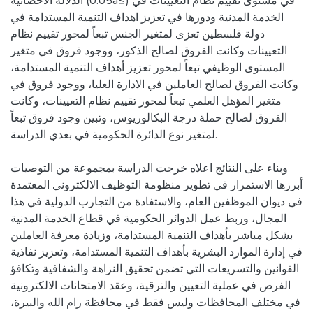
الدلالة الاحصائية (0.05a≤) في مستوى تقييم نظام التعيينات في
الخدمة المدنية ودورها في تعزيز اهداف التنمية المستدامة في
دولة فلسطين تعزى لمتغير الجنس تبعاً لمحور تقييم نظام
التعيينات وكانت الفروق لصالح الذكور، ووجود فروق في متغير
المستوى الوظيفي تبعاً لمحور تعزيز أهداف التنمية المستدامة،
وكانت الفروق لصالح العاملين في الادارة العليا، ووجود فروق في
متغير المؤهل العلمي تبعاً لمحور تقييم نظام التعيينات، وكانت
الفروق لصالح حملة درجة البكالوريوس، وتبين وجود فروق تبعاً
لمتغير نوع الدائرة الحكومية في بعدي الدراسة.
وبناء على النتائج اعلاه خرجت الدراسة بمجموعة من التوصيات
أبرزها الاستمرار في تطوير منظومة التوظيف الالكتروني المعتمدة
في ديوان الموظفين العام، والاستفادة من التجارب الدولية في هذا
المجال، وربط عمل الدوائر الحكومية في قطاع الخدمة المدنية
بشكل مباشر بأهداف التنمية المستدامة، وزيادة معرفة العاملين
في إدارة الموارد البشرية بأهداف التنمية المستدامة، وتعزيز نفاذية
القوانين والتسريعات التي تضمن تحقيق النزاهة والشفافية وتكافؤ
الفرص في عملية التعيين والترقية، وعقد الامتحانات الالكترونية
في مختلف المحافظات وليس فقط في محافظة رام الله والبيرة،