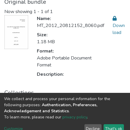
Original bundle
Now showing
1 - 1 of 1
Name:
MT_2012_20812152_8060.pdf
Down
load
Size:
1.18 MB
Format:
Adobe Portable Document
Format
Description:
Collections
We collect and process your personal information for the
Sustainable Rural Development التنمية الريفية المستدامة
following purposes:
Authentication, Preferences,
Acknowledgement and Statistics
.
To learn more, please read our
privacy policy
.
Al-Quds University
copyright © 2002-2026
SKITCE
Cookie
Privacy
End User
Send
Customize
Decline
That's ok