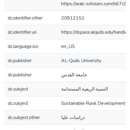
https://arab-scholars.com/b67c90
dc.identifier.other
20812152
dc.identifier.uri
https://dspace.alquds.edu/hand
dc.language.iso
en_US
dc.publisher
AL-Quds University
dc.publisher
جامعة القدس
dc.subject
التنمية الريفية المستدامة
dc.subject
Sustainable Rural Development
dc.subject.other
دراسات عليا