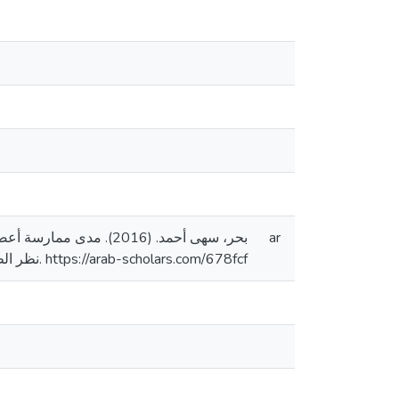
بحر، سهى أحمد. (2016).
ar
نظر الطلبة [رسالة ماجستير منشورة، جامعة القدس، فلسطين]. المستودع الرقمي لجامعة القدس. https://arab-scholars.com/678fcf