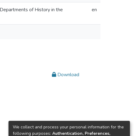
e Departments of History in the
en
Download
We collect and process your personal information for the
following purposes:
Authentication, Preferences,