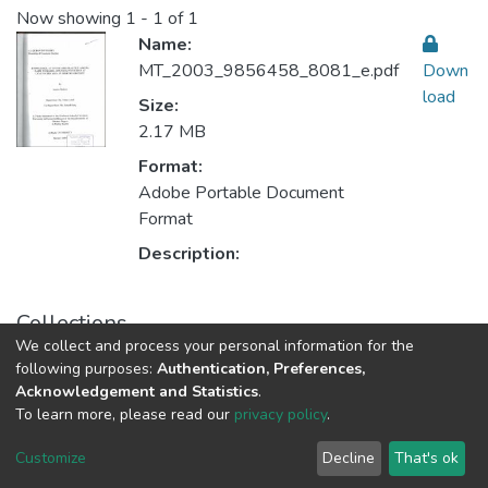
Now showing
1 - 1 of 1
Name:
MT_2003_9856458_8081_e.pdf
Down
load
Size:
2.17 MB
Format:
Adobe Portable Document
Format
Description:
Collections
We collect and process your personal information for the
Public Health الصحة العامة
following purposes:
Authentication, Preferences,
Acknowledgement and Statistics
.
To learn more, please read our
privacy policy
.
Al-Quds University
copyright © 2002-2026
SKITCE
Cookie
Privacy
End User
Send
Customize
Decline
That's ok
settings
policy
Agreement
Feedback