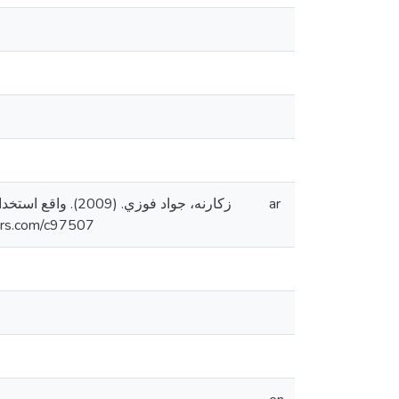
زكارنه، جواد فوز
ar
منشور. https://arab- scholars.com/c97507