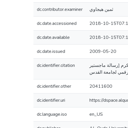
dc.contributor.examiner
ثمين هيجاوي
dc.date.accessioned
2018-10-15T07:1
dc.date.available
2018-10-15T07:1
dc.date.issued
2009-05-20
dc.identifier.citation
 وطولكرم [رسالة ماجستير
dc.identifier.other
20411600
dc.identifier.uri
https://dspace.al
dc.language.iso
en_US