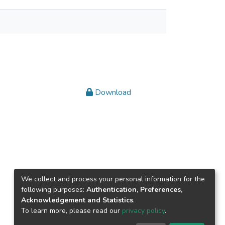
Download
We collect and process your personal information for the
following purposes:
Authentication, Preferences,
Acknowledgement and Statistics
.
To learn more, please read our
privacy policy
.