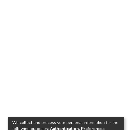
ا
We collect and process your personal information for the
following purposes:
Authentication, Preferences,