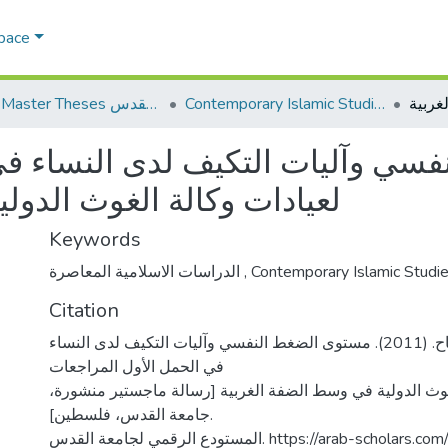
Space
Contemporary Islamic Studies الدراسات الإسلامية المعاصرة
AQU Master Theses الرسائل الجامعية الخاصة بجامعة القدس
سي وآليات التكيف لدى النساء في
لعيادات وكالة الغوث الدول
Keywords
الدراسات الاسلامية المعاصرة
,
Contemporary Islamic Studi
Citation
غانم، امل عبد الفتاح. (2011). مستوى الضغط النفسي وآليات التكيف لدى النساء
في الحمل الأول المراجعات
لغوث الدولية في وسط الضفة الغربية [رسالة ماجستير منشورة
جامعة القدس، فلسطين].
المستودع الرقمي لجامعة القدس. https://arab-schol