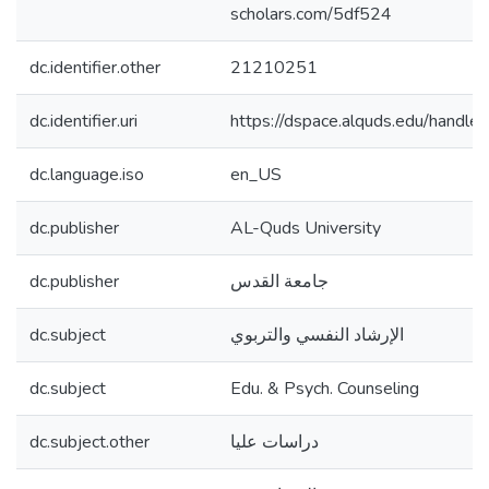
scholars.com/5df524
dc.identifier.other
21210251
dc.identifier.uri
https://dspace.alquds.edu/hand
dc.language.iso
en_US
dc.publisher
AL-Quds University
dc.publisher
جامعة القدس
dc.subject
الإرشاد النفسي والتربوي
dc.subject
Edu. & Psych. Counseling
dc.subject.other
دراسات عليا