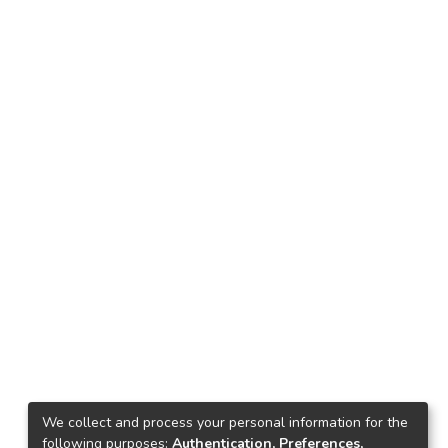
We collect and process your personal information for the
following purposes:
Authentication, Preferences,