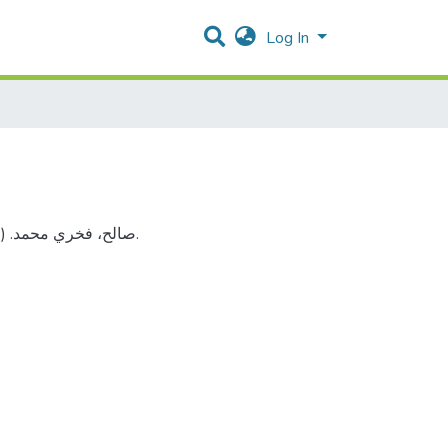
Log In
صالح، فخري محمد. (1994). اللغة العربية اداء ونطقا واملاء وكتابة (ط. 2). دار الوفاء.