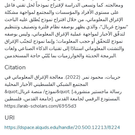
ومعالجته. كما وتسعى الدراسة لإقتراح نموذجاً لحل تقني فاعل
على مستوى الأفراد والمؤسسات والمجتمع لمواجهة مشكلة
الإغراق المعلوماتي، من خلال اقتراح نموذج يُطلق عليه الباحث
"نموذج غربال"، والذي يظهر بوصفه نظام فلترة وتصنيف وتتنظيم
لتدفّق الأخبار لمواجهة عملية الإغراق المعلوماتي، وليس بوصفه
نموذج للتحقّق أو حجب المعلومات؛ وإنما نموذج لتجنّب الإغراق
والتشتت المعلوماتي استنادًا إلى تقنيات الذكاء الصناعي ولغات
البرمجة الحديثة والخوارزميات بما يُلبّي حاجة المسنخدمين.
Citation
حريبات، محمود نمر. (2022). معالجة الإغراق المعلوماتي في
المجتمع الشبكي الفلسطيني الأخبار المحلية
&quot;نموذج/ منصة غربال&quot; [رسالة ماجستير منشورة،
جامعة القدس، فلسطين]. المستودع الرقمي لجامعة القدس.
https://arab-scholars.com/6955d3
URI
https://dspace.alquds.edu/handle/20.500.12213/8224