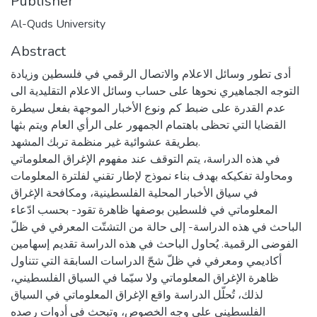
Publisher
Al-Quds University
Abstract
أدى تطور وسائل الاعلام والاتصال الرقمي في فلسطين وزيادة
التوجه الجماهيري نحوها على حساب وسائل الاعلام التقليدية الى
عدم القدرة على ضبط كم ونوع الأخبار الموجهة بفعل سيطرة
القضايا التي تحظى باهتمام الجمهور على الرأي العام ويتم بثها
بطريقة عشوائية غير منظمة تربك المشهد.
في هذه الدراسة، يتم التوقف عند مفهوم الإغراق المعلوماتي
ومحاولة تفكيكه بهدف بناء نموذج لإطار تقني لفلترة المعلومات
في سياق الأخبار المحلية الفلسطينية، ومكافحة الإغراق
المعلوماتي في فلسطين بوصفها ظاهرة تقود- بحسب ادّعاء
الباحث في هذه الدراسة- إلى حالة من التشتّت المعرفي في ظلّ
الفوضى الرقمية. يُحاول الباحث في هذه الدراسة تقديم إسهامين
أكاديمي ومعرفي في ظلّ شحّ الدراسات السابقة التي تتناول
ظاهرة الإغراق المعلوماتي ولا سيّما في السياق الفلسطيني،
لذلك، تُحلّل الدراسة واقع الإغراق المعلوماتي في السياق
الفلسطيني على وجه الخصوص، وتبحث في أدوات رصده