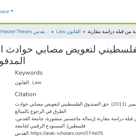
Space
Law القانون
AQU Master Theses الرسائل الجامعية الخاصة بجامعة القدس
لسطيني لتعويض مصابي حوادث الط
المدفو
Keywords
القانون
,
Law
Citation
عبدالله، ولاء سمير. (2011). حق الصندوق الفلسطيني لتعويض مصابي حوادث
الطرق في الرجوع بالمبالغ
ن قبله دراسة مقارنة [رسالة ماجستير منشورة، جامعة القدس
فلسطين]. المستودع الرقمي لجامعة
القدس. https://arab-scholars.com/074e05