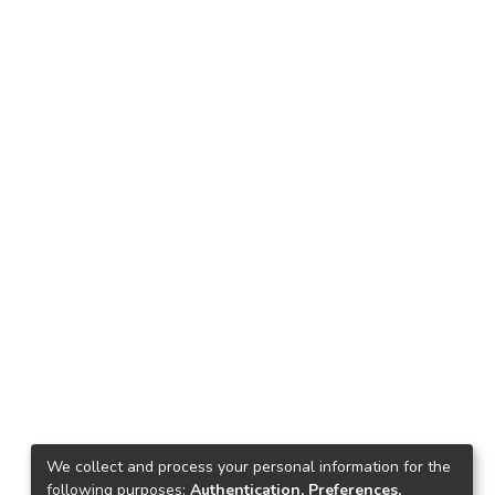
We collect and process your personal information for the
following purposes:
Authentication, Preferences,