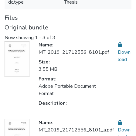
dc.type
Thesis
Files
Original bundle
Now showing
1 - 3 of 3
Name:
MT_2019_21712556_8101.pdf
Down
load
Size:
3.55 MB
Format:
Adobe Portable Document
Format
Description:
Name:
MT_2019_21712556_8101_a.pdf
Down