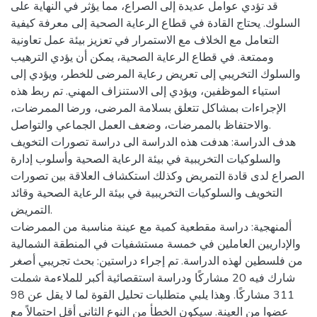
قد تؤدي عوامل عديدة إلى الصراع، مما يؤثر في النهاية على
السلوك. يحتاج القادة في قطاع الرعاية الصحية إلى معرفة كيفية
التعامل مع الخلاف مع الاستمرار في تعزيز بيئة عمل تعاونية
وممتعة. في قطاع الرعاية الصحية، يمكن أن يؤدي الترهيب
والسلوك التخريبي إلى تعريض رعاية المرضى للخطر، ويؤدي إلى
استياء الموظفين، ويؤدي إلى الاستنزاف المهني. تم ربط هذه
الإجراءات بمشاكل تتعلق بسلامة المرضى، ورضا الممرضات،
والاحتفاظ بالممرضات، وضعف العمل الجماعي والتواصل.
هدف الدراسة: هدفت هذه الدراسة الى دراسة تصورات التخويف
والسلوكيات التخريبية في بيئة الرعاية الصحية وأسلوب إدارة
الصراع لدى قادة التمريض وكذلك استكشاف العلاقة بين تصورات
التخويف والسلوكيات التخريبية في بيئة الرعاية الصحية وقائد
التمريض.
ألمنهجية: دراسة مقطعية كمية مع عينة مناسبة من الممرضات
والإداريين العاملين في خمسة مستشفيات في المنطقة الشمالية
من فلسطين لهذه الدراسة. تم إجراء دراستين: بحث تجريبي أصغر
شارك فيه 20 مشاركًا ودراسة استقصائية أكبر للملاءمة شملت
311 مشاركًا. وهذا يلبي متطلبات تحليل القوة لما لا يقل عن 98
عضوا من العينة. سيكون الخطأ من النوع الثاني أقل احتمالاً مع