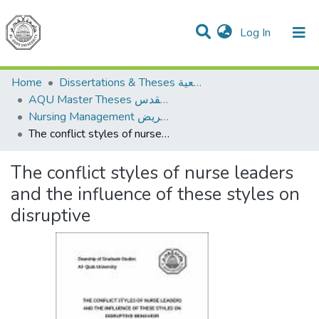
(current)
Log In
Communities & Collections
All of DSpace
Home
Dissertations & Theses الرسائل الجامعية
AQU Master Theses الرسائل الجامعية الخاصة بجامعة القدس
Nursing Management إدارة التمريض
The conflict styles of nurse leaders and the influence of these styles on disruptive
The conflict styles of nurse leaders
and the influence of these styles on
disruptive