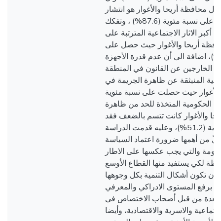
داخل محافظة أريحا والأغوار هو انتشار
المخدرات حيث حصلت على نسبة مئوية (87.6%) ، وتفكك
 أكبر الاثار الاجتماعية المترتبة على
افظة أريحا والأغوار حيث حصل على
نسبة مئوية (88.2%)، اضافة الى أن عدم قدرة الأجهزة
لاحقة الخارجين عن القانون في المنطقة
لأمنية المنبثقة عن ظاهرة الجريمة في
الأغوار حيث حصلت على نسبة مئوية
(85.6%)، كومية المتخذة للحد من ظاهرة
حا والأغوار كانت تتسم بالضعف فقد
حصلت على نسبة مئوية (51.2%)، وعليه قدمت الدراسة
لّ من أهمها ضرورة اعتماد السياسة
حكومة والتي يجب عكسها على الاطار
ظة لكي يستفيد منها القطاع الأوسع
أن تكون أشكال التنمية بكل وجوهها
نى برفع المستوى الادراكي والمعرفي
 معدة من قبل أصحاب الاختصاص في
اجتماعية والاسرية والاقتصادية، وأيضا