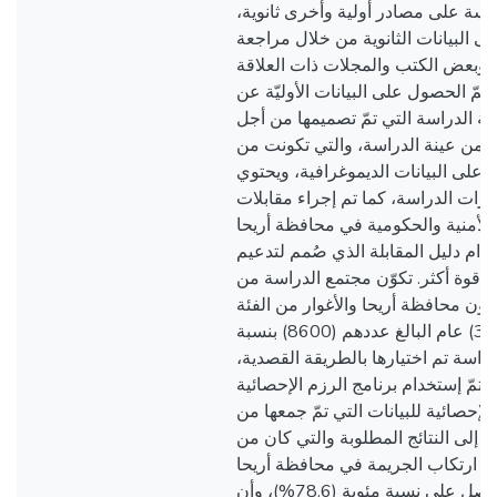
دراسة على مصادر أولية وأخرى ثانوية
 البيانات الثانوية من خلال مراجعة
 وبعض الكتب والمجلات ذات العلاقة
مّ الحصول على البيانات الأوليّة عن
ة الدراسة التي تمّ تصميمها من أجل
 من عينة الدراسة، والتي تكونت من
 على البيانات الديموغرافية، ويحتوي
رات الدراسة، كما تم إجراء مقابلات
الأمنية والحكومية في محافظة أريحا
دام دليل المقابلة الذي صُمم لتدعيم
ها قوة أكثر. تكوّن مجتمع الدراسة من
نون محافظة أريحا والأغوار من الفئة
العمرية ما بين (20-30) عام البالغ عددهم (8600) بنسبة
(10%)  تم اختيارها بالطريقة القصدية
كما وتمّ إستخدام برنامج الرزم الإحصائية (SPSS) م
الإحصائية للبيانات التي تمّ جمعها من
 إلى النتائج المطلوبة والتي كان من
باب ارتكاب الجريمة في محافظة أريحا
والأغوار هو الفقر حيث حصل على نسبة مئوية (78.6%)، وأن