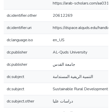
https://arab-scholars.com/aa0315
dc.identifier.other
20612269
dc.identifier.uri
https://dspace.alquds.edu/hand
dc.language.iso
en_US
dc.publisher
AL-Quds University
dc.publisher
جامعة القدس
dc.subject
التنمية الريفية المستدامة
dc.subject
Sustainable Rural Development
dc.subject.other
دراسات عليا