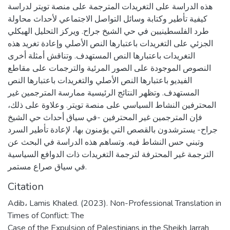
هذه الدراسة على التغريدات المترجمة على منصة تويتر لدراسة
كيفية تأطير وكتابة وسائل التواصل الاجتماعي لأحداث محاولة
طرد الفلسطينيين في حي الشيخ جراح. ويركز التحليل الهيكلي
الجزئي على التغريدات باعتبارها النص الأصلي وإعادة تغريد هذه
التغريدات باعتبارها النص المستهدف. وتناقش أمثلة أخرى
النصوص الموجودة على الصور المرئية والترجمات على مقاطع
الفيديو باعتبارها النص الأصلي والتغريدات باعتبارها النص
المستهدف. وتظهر النتائج الرئيسية ممارسة المترجمين غير
المحترفين النشاط السياسي على منصة تويتر. وعلاوة على ذلك،
فإن المترجمين غير المحترفين -في سياق أحداث حي الشيخ
جراح- يسترشدون بالقصص التي يؤمنون بها، لإعادة تأطير السرد
وتبني حس النشاط فيه. وتساهم هذه الدراسة في البحث عن
الترجمة غير المحترفة لترجمة التغريدات ذات الدوافع السياسية
في سياق صراع مستمر.
Citation
Adib، Lamis Khaled. (2023). Non-Professional Translation in
Times of Conflict: The
Case of the Expulsion of Palestinians in the Sheikh Jarrah