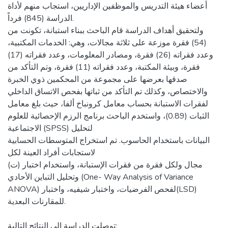
أعضاء هيئة التدريس والموظفين الإداريين، استجاب منهم لأداة
الدراسة (845) فرداً.
ولتحقيق أهداف الدراسة قام الباحث ببناء استبانة، تكونت من
(54) فقرة موزعة على ثلاثة مجالات، وهي: الخدمات المكتبية،
وعدد فقراته (26) فقرة، ومصادر المعلومات، وعدد فقراته (17)
فقرة، وبيئة المكتبة، وعدد فقراته (11) فقرة، وتم التأكد من
صدقها بعرضها على مجموعة من المحكمين ذوي الخبرة
والاختصاص، وكذلك تم التأكد من ثباتها بفحص الاتساق الداخلي
لفقرات الاستبانة بحساب معامل كرونباخ ألفا، حيث بلغ معامل
الثبات (0.89)، واستخدم الباحث برنامج الرزم الإحصائية للعلوم
الاجتماعية (SPSS) لتحليل
البيانات باستخدام الحاسوب. تم استخراج المتوسطات الحسابية
لاستجابات أفراد العينة لكل
مجال ولكل فقرة من فقرات الإستبانة، واستخدام اختبار (ت)
وتحليل التباين الأحادي (One- Way Analysis of Variance
ANOVA) لفحص الفرضيات، واختبار شيفيه، واختبار(LSD)
للمقارنات البعدية.
توصلت الدراسة إلى النتائج التالية: