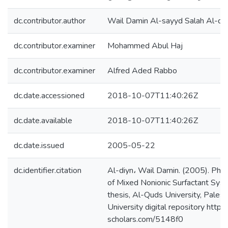
dc.contributor.author
Wail Damin Al-sayyd Salah Al-di
dc.contributor.examiner
Mohammed Abul Haj
dc.contributor.examiner
Alfred Aded Rabbo
dc.date.accessioned
2018-10-07T11:40:26Z
dc.date.available
2018-10-07T11:40:26Z
dc.date.issued
2005-05-22
dc.identifier.citation
Al-diyn، Wail Damin. (2005). Phy
of Mixed Nonionic Surfactant Sys
thesis, Al-Quds University, Pales
University digital repository https:
scholars.com/5148f0