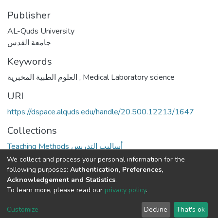
Publisher
AL-Quds University
جامعة القدس
Keywords
العلوم الطبية المخبرية
,
Medical Laboratory science
URI
https://dspace.alquds.edu/handle/20.500.12213/1647
Collections
Teaching Methods أساليب التدريس
We collect and process your personal information for the
Full item page
following purposes:
Authentication, Preferences,
Acknowledgement and Statistics
.
To learn more, please read our
privacy policy
.
Al-Quds University
copyright © 2002-2026
SKITCE
Cookie
Privacy
End User
Send
Customize
Decline
That's ok
settings
policy
Agreement
Feedback