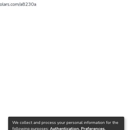
فلس. https://arab-scholars.com/a8230a
We collect and process your personal information for the
following purposes:
Authentication, Preferences,