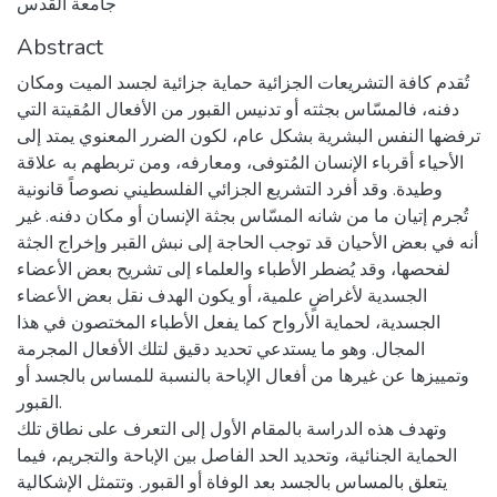
جامعة القدس
Abstract
تُقدم كافة التشريعات الجزائية حماية جزائية لجسد الميت ومكان
دفنه، فالمسّاس بجثته أو تدنيس القبور من الأفعال المُقيتة التي
ترفضها النفس البشرية بشكل عام، لكون الضرر المعنوي يمتد إلى
الأحياء أقرباء الإنسان المُتوفى، ومعارفه، ومن تربطهم به علاقة
وطيدة. وقد أفرد التشريع الجزائي الفلسطيني نصوصاً قانونية
تُجرم إتيان ما من شانه المسّاس بجثة الإنسان أو مكان دفنه. غير
أنه في بعض الأحيان قد توجب الحاجة إلى نبش القبر وإخراج الجثة
لفحصها، وقد يُضطر الأطباء والعلماء إلى تشريح بعض الأعضاء
الجسدية لأغراضٍ علمية، أو يكون الهدف نقل بعض الأعضاء
الجسدية، لحماية الأرواح كما يفعل الأطباء المختصون في هذا
المجال. وهو ما يستدعي تحديد دقيق لتلك الأفعال المجرمة
وتمييزها عن غيرها من أفعال الإباحة بالنسبة للمساس بالجسد أو
القبور.
وتهدف هذه الدراسة بالمقام الأول إلى التعرف على نطاق تلك
الحماية الجنائية، وتحديد الحد الفاصل بين الإباحة والتجريم، فيما
يتعلق بالمساس بالجسد بعد الوفاة أو القبور. وتتمثل الإشكالية