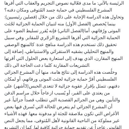
الرئيسة بالآتي: ما مدى فعّالية نصوص التجريم والعقاب التي أقرها
المشرع الفلسطيني في حماية جسد المُتوفى ومكان دفنه؟
وتحاول هذه الدراسة الإجابة على ذلك من خلال (فصلين رئيسيين):
بينما يُخصص (الفصل الأول) منه لتبيان الحماية الجزائية لجُثث
الموتى ورُفاتهم، أما(الفصل الثاني) فإنه يُقرر تسليط الضوء على
الحماية الجزائية التي أقرها التشريع الزجّري للمقابر. وفي سبيل
تحقيق ذلك تستخدم هذه الدراسة مناهج عدة: كالمنهج الوصفي
والمنهج التحليلي بشقيه الاستقرائي والاستنباطي، إضافة إلى
المنهج المقارن، الذي يهدف إلى استعارة بعض الحلول التي أقرتها
التشريعات المقارنة كلما دعت الحاجة الى ذلك.
وخلُصت هذه الدراسة إلى نتائج هامة، منها أن المشرع الجزائي
الفلسطيني أقرَّ حماية جزائية لجثث الموتى ورفاتهم، أو لمكان
دفنهم، تتمثل بإقرار عقوبة جزائية لا تتعدى الحبس(3أشهر) على
من يعتدي على القبر، أو يُسبب ازعاجاً خلال مراسم الدفن
والتأبين. وهي من الجرائم القصدية التي تتطلب قصداً جزائياً. غير
أن المشرع الجزائي لم يتعرض للحالة التي تُسرق فيها بعض
الأغراض التي تكون ملاصقة للجثة او مدفونة معها. فهذه الأشياء
غير مملوكة من الناحية القانونية لأهل المُتوفى، مما يجعل النص
القانوني عاجزاً عن تقديم حماية جزائية كافية لها. كما إن التشريع