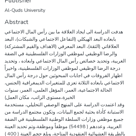
Publisher
Al-Quds University
Abstract
هدفت الدراسة الى ايجاد العلاقة ما بين رأس المال الاجتماعي
بابعاده البعد الهيكلي (التفاعل الاجتماعي والشبكات)، البعد
العلاقاتي (الثقة)، البعد المعرفي (الاهداف والقيم المشتركة)
والرضا الوظيفي لموظفي الوزارات الفلسطينية في الضفة
الغربية، وتحديد خصائص رأس المال الاجتماعي وابعاده ، وتحديد
درجة الرضا الوظيفي لموظفي الوزارات الفلسطينية، واخيراً
اظهار الفروقات في اجابات المبحوثين حول درجة رأس المال
الاجتماعي بابعاده الثلاثة تعزى للمتغيرات الديمغرافية (الجنس،
الحالة الاجتماعية، العمر، المؤهل العلمي، العمر، سنوات
الخبرة،مستوى الراتب، مكان العمل)
وقد اعتمدت الدراسة على المنهج الوصفي التحليلي، مستخدمة
الاستبانة كأداة بحثية لجمع البيانات، وتكون مجتمع الدراسة من
جميع موظفي وزارات السلطة الوطنية الفلسطينية في الضفة
الغربية، وعددهم ( 54498) موظفاً وموظفة،وتم تحديد العينة
بالطريقة العشوائية العنقودية المتاحة، وبلغ حجم العينة ( 400 )