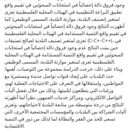
وجود فروق دالة إحصائياً في استجابات المبحوثين في تقييم واقع
تطبيق البراعة التنظيمية في الهيئات المحلية الفلسطينية تعزى
لمتغير (تصنيف البلدية، موازنة البلدية، المسمى الوظيفي) كما
أظهرت النتائج وجود فروق دالة إحصائياً في استجابات المبحوثين
في تقييم واقع التنمية المستدامة في الهيئات المحلية الفلسطينية
تعزى لمتغير تصنيف البلدية لصالح تصنيفات (C-C+-C++)، في
حين بينت النتائج عدم وجود فروق دالة إحصائياً في استجابات
المبحوثين في تقييم واقع التنمية المستدامة في الهيئات المحلية
الفلسطينية تعزى لمتغير موازنة البلدية، المسمى الوظيفي.
وبناء على ذلك، خرجت الدراسة بمجموعة من التوصيات، أهمها:
حث البلديات على إيجاد قنوات تواصل جديدة ومستمرة مع
المواطنين، واستغلالها في التعرف على الاحتياجات الفعلية لهم،
ورغبات التي يتطلعون لتلبيتها، وذلك من خلال تفعيل آليات
التواصل الالكتروني، ومراكز خدمات الجمهور، نظراً لما أظهرته
النتائج من درجة متوسطة من متابعة البلدية لاحتياجاتهم، وتعزيز
آليات الشراكة بين البلديات والمؤسسات المجتمعية الأخرى، التي
تسعى للحد من الفقر والبطالة لما لذلك من دور في التنمية
الاقتصادية.