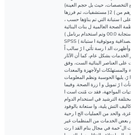
يع التخصصات، حيث بل حجم العينة)
200 ( مشارك تم اختيا رهم من ) 2( مستشفيات، تم فرزها
وا على ا ستبانة التي تم بناؤها حسب ،
نظمة الصحة العالمية ل بنات البنائية
الست، وكان معدل ا ستجابة 00.0 وتم استخدام برنامل )
SPSS ( لتحليل البيانات، وكانت مصداقية وموثوقية ا ستبانة
 وأظهرت الد ا رسة تأثي ا رً سالب اً
م الخدمات بشكل عام، كما أن الآثار
رت على العناصر البنائية الست، وفق
أدوية والمستهلكات اولأجهزة والمعدات
ث ا رً، يليها الحوسبة ونظم المعلومات
 تأث ا رً تمويل و ا زرة الصحة. وفيما
تيجيات المواجهة، فقد ت مًنت است ا
المختلفة الترشيد في استخدام الدوام
تكاليف التش يلية، وا ستعانة بالوفود
 غزة، والحد من العمليات الج ا رحية
 رم بعض الخدمات من المنظمات غير
 رت ال ًخمة في مجال بنام القد ا رت