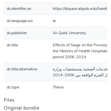
dc.identifier.uri
https://dspace.alquds.edu/hand
dc.language.iso
ar
dc.publisher
Al-Quds University
dc.title
Effects of Siege on the Provision 
the Ministry of Health Hospitals i
period 2006-2014
م الخدمات الصحية بمستشفيات وزارة
dc.title.alternative
فترة الواقعة بين 2006-2014
dc.type
Thesis
Files
Original bundle