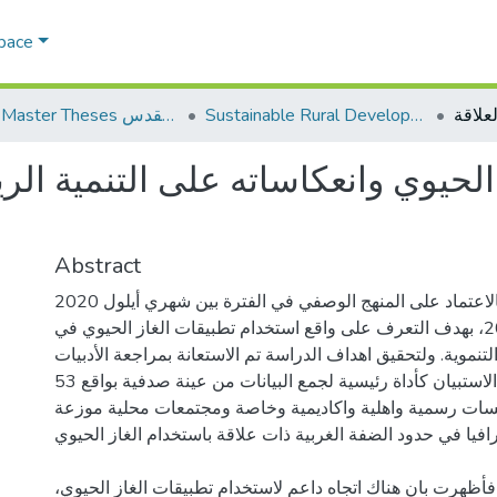
Space
Sustainable Rural Development التنمية الريفية المستدامة
AQU Master Theses الرسائل الجامعية الخاصة بجامعة القدس
لحيوي وانعكاساته على التنمية الر
Abstract
أجريت الدراسة وبالاعتماد على المنهج الوصفي في الفترة بين شهري أيلول 2020
وكانون الأول 2021، بهدف التعرف على واقع استخدام تطبيقات الغاز الحيوي في
التنموية. ولتحقيق اهداف الدراسة تم الاستعانة بمراجعة الأدبيات
السابقة واعتماد الاستبيان كأداة رئيسية لجمع البيانات من عينة صدفية بواقع 53
ت رسمية واهلية واكاديمية وخاصة ومجتمعات محلية موزعة
افيا في حدود الضفة الغربية ذات علاقة باستخدام الغاز الحيوي
ئج فأظهرت بان هناك اتجاه داعم لاستخدام تطبيقات الغاز الحيوي