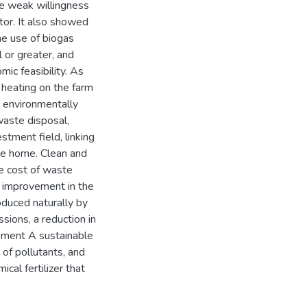
the weak willingness
ctor. It also showed
the use of biogas
 or greater, and
ic feasibility. As
f heating on the farm
g environmentally
 waste disposal,
stment field, linking
the home. Clean and
the cost of waste
an improvement in the
oduced naturally by
ssions, a reduction in
gement A sustainable
 of pollutants, and
ical fertilizer that