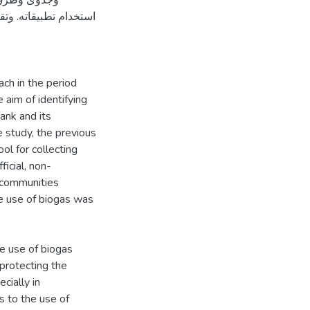
وجدوى وطرق ت
استخدام تطبيقاته. وتق
ch in the period
im of identifying
ank and its
 study, the previous
ol for collecting
icial, non-
l communities
he use of biogas was
he use of biogas
 protecting the
cially in
s to the use of