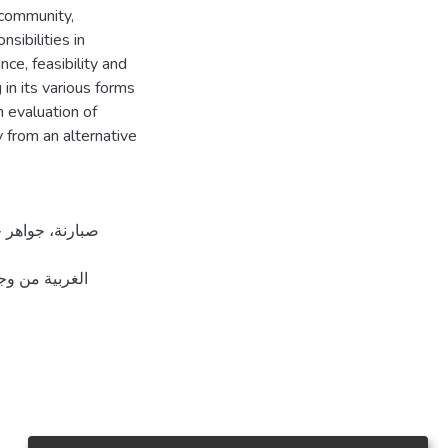
 community,
sibilities in
ce, feasibility and
in its various forms
 evaluation of
y from an alternative
الغربية من و،