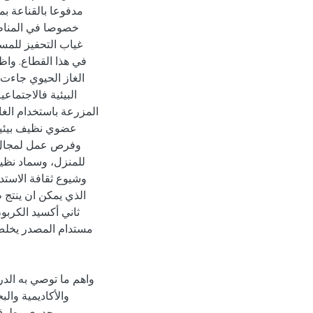
مدفوعا بالقناعة ب
خصوصا في المناطق
غياب التحفيز للمس
في هذا القطاع. واظه
الغاز الحيوي جاءت 
البيئية فالاجتماع
المزرعة باستخدام الغا
عضوي نظيف بيئيا
وفرص عمل لمجال ا
للمنزل، وسماد نظ،
وشيوع ثقافة الاستد
الذي يمكن ان ينتج ط
ثاني أكسيد الكربو
مستدام المصدر يخلص 
واهم ما توصي به الد
والأكاديمية وال