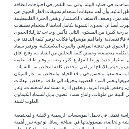
مساهمته في حماية البيئة، وفي سد النقص في احتياجات الطاقة
 النائية. وأن أهم معيقات استخدام تطبيقات الغاز الحيوي هي
تخدمين، وضعف الاستعداد للاستثمار ونقص الخبرة الفلسطينية
رت أيضا ان الجدوى التنموية بكامل ابعادها لاستخدام تطبيقات
بدرجة كبيرة من المستوى الثاني فأكبر، وجاءت تنازليا: الجدوى
ية فالاقتصادية. واما أهم مؤشراتها فكانت توفير كلفة التدفئة في
ز الحيوي في تدفئة المواشي والبيوت البلاستيكية، وتوفير سماد
 بكلفة منخفضة، وخفض كلفة التخلص من النفايات، وفتح افاق
ستثمار جديد، وربط المزارع أكثر بأرضه، وتوفير طاقة نظيفة
يف ورخيص للإنتاج الزراعي، وخفض كلفة التخلص من النفايات
امة مجتمعيا، وتحسن في واقع الحياة، والتخلص من غاز الميثان
بيعيا بتخمر المواد العضوية بتحويله الى طاقة، وخفض انبعاثات
ن، وخفض تلوث التربة، وتحقيق إدارة مستدامة للمخلفات، وغاز
البيئة من ملوثات، وانتاج سماد عضوي بديل للسماد الكيماوي
الملوث للبيئة.
راسة فتمثل في تحمل المؤسسات الرسمية والأهلية والمجتمعية
بحثية والخاصة، لمسؤولياتها في صياغة رسائل توعوية تبرز أهمية