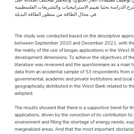
وظيف تطبيقات الغاز الحيوي، والتحفيز بمختلف اشكاله على
ترح الدراسة بحثيا تقييم الاستراتيجيات والتشريعات الفلسطينية
في مجال الطاقة من منظور الطاقة البديلة.
The study was conducted based on the descriptive approa
between September 2020 and December 2021, with the a
the reality of the use of biogas applications in the West B
development dimensions. To achieve the objectives of the
literature was reviewed and the questionnaire as a main to
data from an accidental sample of 53 respondents from off
governmental, academic and private institutions and loca
geographically distributed in the West Bank related to t
adopted.
The results showed that there is a supportive trend for t
applications, driven by the conviction of its contribution to
environment and filling the shortage of energy needs, espe
marginalized areas. And that the most important obstacle