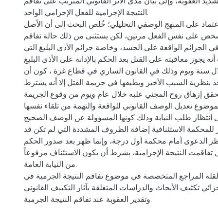
شديد العقوبة، وإلى بيان مدى الأثر القانوني المترتب على تفاقم
النتيجة الإجرامية للفعل الإجرامي الواحد.
تماد على المنهج الوصفي التحليلي؛ خُلص البحث إلى أن الأصل
خص على نفس الفعل مرتين، لكن يستثنى من ذلك حالة تفاقم
 في الجرائم الواقعة على الجسد، وخاصة جرائم الأذى البليغ التي
ه يجوز معاقبته على القتل بعد الحكم بالإدانة على الأذى البليغ
لال سنة ويوم وذلك في القانون الساري في قطاع غزة ، كون أن
 بنظرية السبب الأخير ويطبقها في جريمة القتل إلا أنه يشترط
تحقق إزهاق روح المجني عليه خلال عام ويوم من وقوع الجريمة
وضوع تعديل الوصف القانوني للواقعة والتهمة من تلقاء نفسها
ى انتظار طلب النيابة وذلك كونها المسؤولة عن الوصف الصحيح
ز للمحكمة الاستئنافية إضافة الظروف المشددة التي لم تكن قد
 الدعوى أمام محكمة أول درجة، وإنما ظهر بعد صدور الحكم
ل تفاقمت النتيجة الإجرامية، بشرط أن يكون الاستئناف مرفوعاً
من النيابة العامة.
لقلة المراجع المتخصصة في موضوع تفاقم النتيجة الجرمية في
زائي تكثيف الأبحاث والدراسات المتعلقة بآثار التكييف القانوني
وتقدير العقوبة عند تفاقم النتيجة الجرمية.