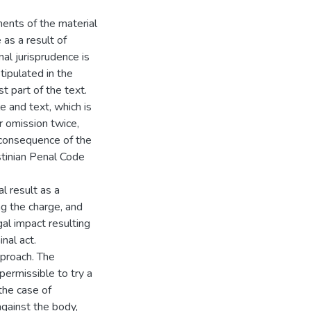
ments of the material
as a result of
inal jurisprudence is
tipulated in the
st part of the text.
le and text, which is
r omission twice,
l consequence of the
estinian Penal Code
l result as a
ng the charge, and
gal impact resulting
inal act.
pproach. The
 permissible to try a
the case of
gainst the body,