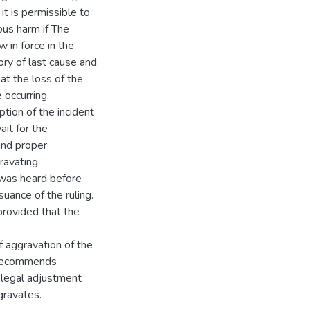
it is permissible to
vous harm if The
w in force in the
ory of last cause and
hat the loss of the
 occurring.
ption of the incident
ait for the
 and proper
ravating
 was heard before
suance of the ruling.
, provided that the
f aggravation of the
h recommends
f legal adjustment
gravates.