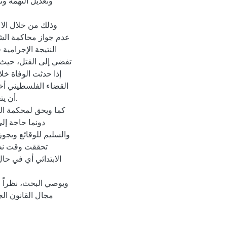
وتعديل التهمة وت
وذلك من خلال الاع
عدم جواز محاكمة الش
النتيجة الإجرامية
تفضي إلى القتل، حيث أن
إذا حدثت الوفاة خ
القضاء الفلسطيني أخذ
أن ي.
كما ويحق لمحكمة الم
دونما حاجة إل
والسليم للوقائع ويجو
تحققت وقت نظر
الابتدائي أي في حا
ويوصي البحث، نظراً 
مجال القانون الج