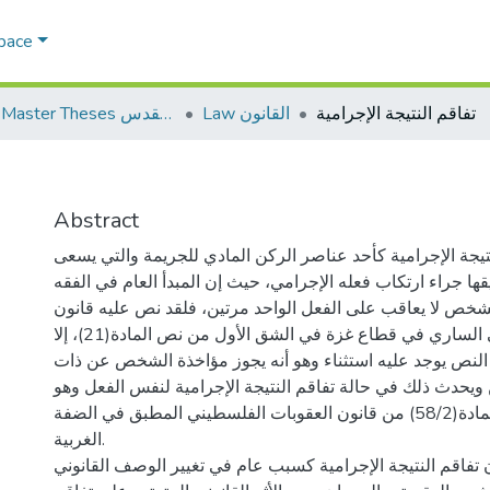
Space
تفاقم النتيجة الإجرامية
Law القانون
AQU Master Theses الرسائل الجامعية الخاصة بجامعة القدس
Abstract
تيجة الإجرامية كأحد عناصر الركن المادي للجريمة والتي يسعى
قها جراء ارتكاب فعله الإجرامي، حيث إن المبدأ العام في الفقه
لشخص لا يعاقب على الفعل الواحد مرتين، فلقد نص عليه قانون
العقوبات الفلسطيني الساري في قطاع غزة في الشق الأول من نص المادة(21)، إلا
ا النص يوجد عليه استثناء وهو أنه يجوز مؤاخذة الشخص عن ذات
 ويحدث ذلك في حالة تفاقم النتيجة الإجرامية لنفس الفعل وهو
ما نصت عليه المادة(58/2) من قانون العقوبات الفلسطيني المطبق في الضفة
الغربية.
 تفاقم النتيجة الإجرامية كسبب عام في تغيير الوصف القانوني