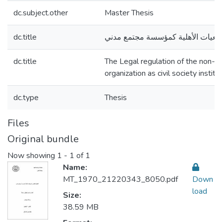
dc.subject.other
Master Thesis
dc.title
لجمعيات الأهلية كمؤسسة مجتمع مدني
dc.title
The Legal regulation of the non-
organization as civil society institu
dc.type
Thesis
Files
Original bundle
Now showing
1 - 1 of 1
Name:
MT_1970_21220343_8050.pdf
Down
load
Size:
38.59 MB