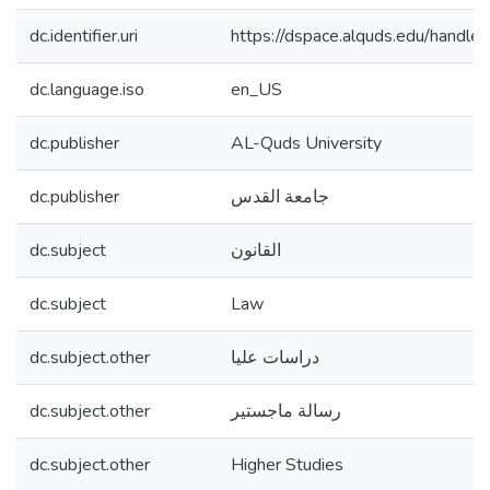
dc.identifier.uri
https://dspace.alquds.edu/hand
dc.language.iso
en_US
dc.publisher
AL-Quds University
dc.publisher
جامعة القدس
dc.subject
القانون
dc.subject
Law
dc.subject.other
دراسات عليا
dc.subject.other
رسالة ماجستير
dc.subject.other
Higher Studies