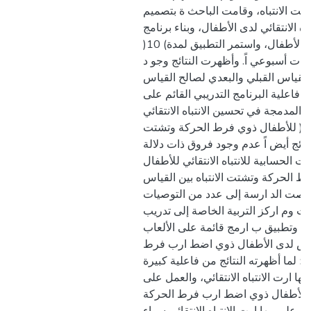
ت الانتباه، وقامت الباحث ة بتصميم
ه الانتقائي لدى الأطفال، وبناء برنامج
تدريبي لتطبيقه مع الأطفال، واستمر التطبيق لمدة) 10(
، بواقع) 3( جلسات أسبوعي اً. وأظهرت النتائج وجو د
قياس القبلي والبعدي لصالح القياس
 فاعلية البرنامج التدريبي القائم على
ة المدمجة في تحسين الانتباه الانتقائي
)( للأطفال ذوي فرط الحركة وتشتت
لنتائج أيض اً عدم وجود فروق ذات دلالة
ت الحسابية للانتباه الانتقائي للأطفال
 الحركة وتشتت الانتباه بين القياس
خلصت الد ارسة إلى عدد من التوصيات
، وم اركز التربية الخاصة إلى تدريب
، وتطبيق ب ارمج قائمة على الألعاب
خاص لدى الأطفال ذوي اضط ارب فرط
ه؛ لما أظهرته النتائج من فاعلية كبيرة
ا ارت الانتباه الانتقائي، والعمل على
ن الأطفال ذوي اضط ارب فرط الحركة