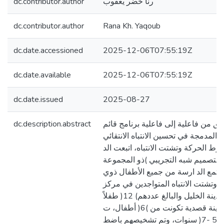
dc.contributor.author
رنا خضر يعقوب
dc.contributor.author
Rana Kh. Yaqoub
dc.date.accessioned
2025-12-06T07:55:19Z
dc.date.available
2025-12-06T07:55:19Z
dc.date.issued
2025-08-27
dc.description.abstract
ق من فاعلية إلى فاعلية برنامج قائم
ة المدمجة في تحسين الانتباه الانتقائي
ط الحركة وتشتت الانتباه، اتبعت الد
والتصميم شبه التجريبي )ذو المجموعة
مجتمع الد ارسة من جميع الأطفال ذوي
وتشتت الانتباه المتواجدين في مركز
مها ارت للتأهيل في مدينة الخليل والبالغ عددهم) 12( طفلاً
وطفلة، وقد تم اختيار عينة قصدية تكونت من )6( أطفال، ت
اروحت أعمارهم بين) 5 -7( سنوات، وتم تشخيصهم باضط