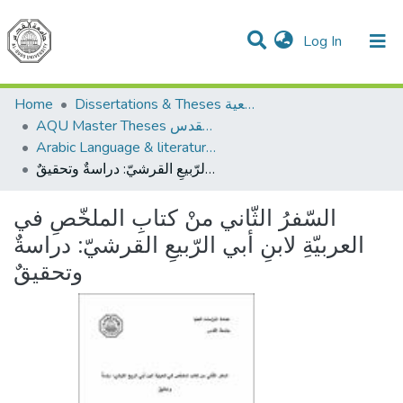
(current)
Log In
Communities & Collections
All of DSpace
Home
Dissertations & Theses الرسائل الجامعية
AQU Master Theses الرسائل الجامعية الخاصة بجامعة القدس
Arabic Language & literature اللغة العربية وآدابها
السّفرُ الثّاني منْ كتابِ الملخّصِ في العربيّةِ لابنِ أبي الرّبيعِ القرشيّ: دراسةٌ وتحقيقٌ
السّفرُ الثّاني منْ كتابِ الملخّصِ في
العربيّةِ لابنِ أبي الرّبيعِ القرشيّ: دراسةٌ
وتحقيقٌ