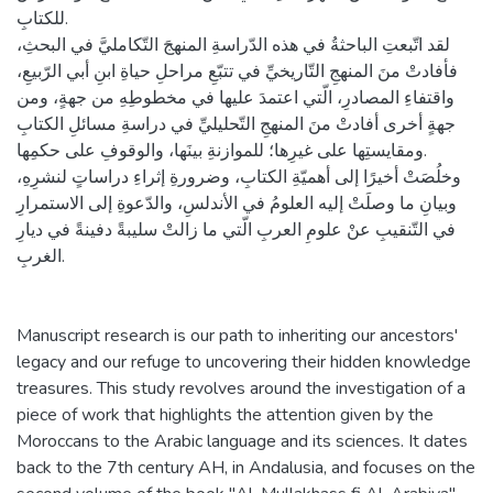
للكتابِ.
لقد اتّبعتِ الباحثةُ في هذه الدّراسةِ المنهجَ التّكامليَّ في البحثِ،
فأفادتْ منَ المنهجِ التّاريخيِّ في تتبّعِ مراحلِ حياةِ ابنِ أبي الرّبيعِ،
واقتفاءِ المصادرِ، الّتي اعتمدَ عليها في مخطوطِهِ من جهةٍ، ومن
جهةٍ أخرى أفادتْ منَ المنهجِ التّحليليِّ في دراسةِ مسائلِ الكتابِ
ومقايستِها على غيرِها؛ للموازنةِ بينَها، والوقوفِ على حكمِها.
وخلُصَتْ أخيرًا إلى أهميّةِ الكتابِ، وضرورةِ إثراءِ دراساتٍ لنشرِهِ،
وبيانِ ما وصلَتْ إليه العلومُ في الأندلسِ، والدّعوةِ إلى الاستمرارِ
في التّنقيبِ عنْ علومِ العربِ الّتي ما زالتْ سليبةً دفينةً في ديارِ
الغربِ.
Manuscript research is our path to inheriting our ancestors'
legacy and our refuge to uncovering their hidden knowledge
treasures. This study revolves around the investigation of a
piece of work that highlights the attention given by the
Moroccans to the Arabic language and its sciences. It dates
back to the 7th century AH, in Andalusia, and focuses on the