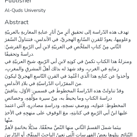
Publisher
Al-Quds University
Abstract
تهدف هذه الدّراسة إلى تحقيقِ أثرٍ منْ آثارِ عنايةِ المغاربةِ بالعربيّةِ
وعلومِها، يعودُ للقرنِ السّابعِ الهجريِّ، في الأندلسِ، فتتناولُ السّفرَ
الثّاني مِنْ كتابِ الملخَّصِ في العربيّةِ لابنِ أبي الرّبيعِ القرشيِّ:
دراسةً وتحقيقًا.
ومنزلةُ هذا الكتابِ تكمنُ في كونِهِ لابنِ أبي الرّبيعِ، شيخِ العربيّةِ في
زمانِهِ في الغربِ، وقد شهدَ له بذلك أهلُ المشرقِ والمغربِ،
وأخذوا عن كتابِهِ هذا الّذي اعْتُمِدَ في القرنِ التّاسعِ الهجريِّ ليكونَ
منَ المقرّراتِ الدّراسيّةِ في بلادِ الأندلسِ.
وقدْ تناولتْ هذه الدّراسةُ المخطوطَ في قسمينِ: الأوّل، يناقشُ
دراسةَ الكتابِ وما يحيطُ به، مِنْ سيرة مؤلّفِهِ، وخصائصِ
المخطوطِ: عنوانِه، ووصفِ نسخِهِ، ودراسةِ مصادرِهِ، الّتي اعتمدَ
عليها ابنُ أبي الرّبيعِ في كتابتِهِ، معَ الوقوفِ على منهجِهِ في الأخذِ
منْها.
بينَما شملَ القسمُ الثّاني منها النّصَّ محقّقًا، مذيّلًا بخاتمةٍ لأهمِّ
النّتائج. يتلوها بعضُ الفهرساتِ الّتي تعينُ الباحثَ المنقّحَ، أو الدّارسَ