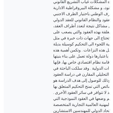
ذه المشكلات غياب التشريع القانوني
عقود، و مشكلة البيروقراطية الادارية
لطرف الوطني باختيار الطرف الاجنبي
العقود والنظام القانوني للعقد الدولي
 من مشاكل نتيجة لتعدد أطراف العقد
لمتعلقة بهذه العقود والتي يصعب على
، وتحتاج الى جهات ذات خبرة في مثل
ة اللجوء الى التحكيم كوسيلة بديلة
مثل هذه النزاعات . وتكمن أهمية هذه
باعتبارها دولة تعمل على بناء بنيتها
 إقامة نظام اقتصادي خاص بها، فإنها
شاءات الدولية . وقد سلكت الباحثة في
هج التحليلي المقارن في دراسة العقود
ت، وذلك للوصول إلى هدف الدراسة هو
ائص التي تمنح التحكيم المتعلق بها
قد لا تتوافر في سائر العقود الأخرى
تم وضعها في العقود النموذجية التي
 المهنية العالمية التجارية المتخصصة
لاتحاد الدولي للمهندسين الاستشارين