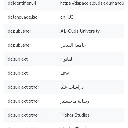
dc.identifier.uri
https://dspace.alquds.edu/hand
dc.language.iso
en_US
dc.publisher
AL-Quds University
dc.publisher
جامعة القدس
dc.subject
القانون
dc.subject
Law
dc.subject.other
دراسات عليا
dc.subject.other
رسالة ماجستير
dc.subject.other
Higher Studies