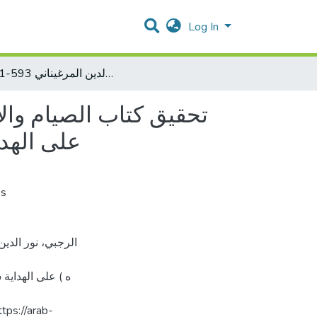
Log In
تحقيق كتاب الصيام والاعتكاف من كتاب فتح القدير للكمال بن الهمام 861-790 )ه ) على الهداية شرح بداية المبتدي لبرهان الدين المرغيناني 593-511 )ه
على الهداي
es