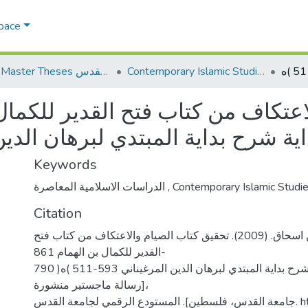
Space
Contemporary Islamic Studies الدراسات الإسلامية المعاصرة
AQU Master Theses الرسائل الجامعية الخاصة بجامعة القدس
ة شرح بداية المبتدي لبرهان الدين المرغين
Keywords
الدراسات الاسلامية المعاصرة
,
Contemporary Islamic Studi
Citation
الرجبي، نور الدين اسحاق. (2009). تحقيق كتاب الصيام والاعتكاف من كتاب فتح
القدير للكمال بن الهمام 861-
790 )ه ) على الهداية شرح بداية المبتدي لبرهان الدين المرغيناني 593-511 )ه
[رسالة ماجستير منشورة،
جامعة القدس، فلسطين]. المستودع الرقمي لجامعة القدس. https://arab-