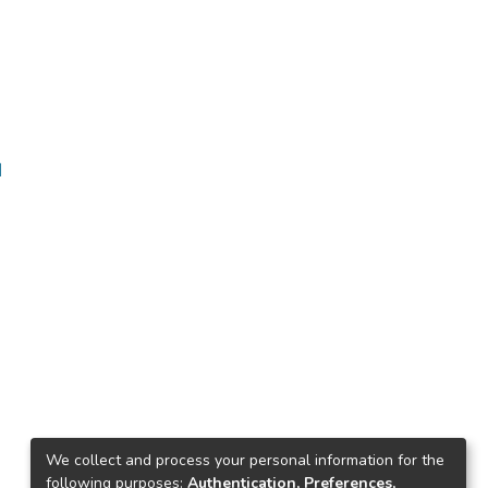
ا
We collect and process your personal information for the
following purposes:
Authentication, Preferences,