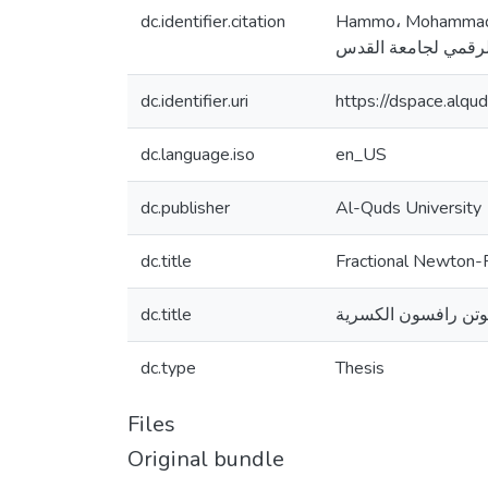
dc.identifier.citation
Hammo، Mohammad Imad. (2025).
dc.identifier.uri
https://dspace.alq
dc.language.iso
en_US
dc.publisher
Al-Quds University
dc.title
Fractional Newton
dc.title
وتن رافسون الكسرية
dc.type
Thesis
Files
Original bundle