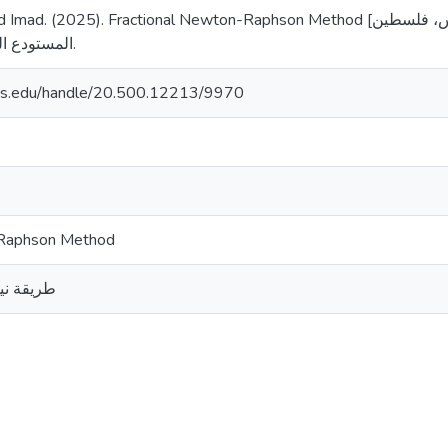
 Fractional Newton-Raphson Method [رسالة ماجستير منشورة، جامعة القدس، فلسطين].
المستودع الرقمي لجامعة القدس.
uds.edu/handle/20.500.12213/9970
-Raphson Method
طريقة ني