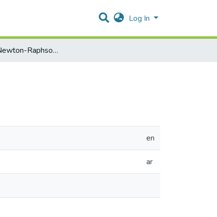
Log In
Fractional Newton-Raphson Method
en
ar