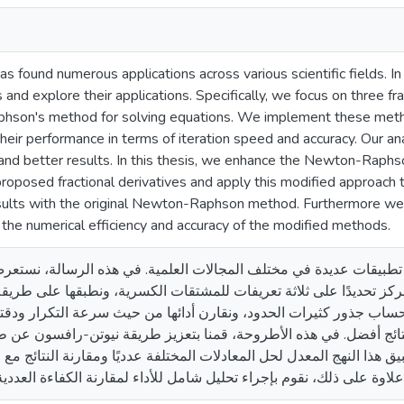
as found numerous applications across various scientific fields. In
s and explore their applications. Specifically, we focus on three fr
hson's method for solving equations. We implement these meth
eir performance in terms of iteration speed and accuracy. Our anal
and better results. In this thesis, we enhance the Newton-Raphs
proposed fractional derivatives and apply this modified approach 
sults with the original Newton-Raphson method. Furthermore w
the numerical efficiency and accuracy of the modified methods.
بيقات عديدة في مختلف المجالات العلمية. في هذه الرسالة، نستعرض
كز تحديدًا على ثلاثة تعريفات للمشتقات الكسرية، ونطبقها على طريق
حساب جذور كثيرات الحدود، ونقارن أدائها من حيث سرعة التكرار ودقته. 
نتائج أفضل. في هذه الأطروحة، قمنا بتعزيز طريقة نيوتن-رافسون عن 
 هذا النهج المعدل لحل المعادلات المختلفة عدديًا ومقارنة النتائج م
 علاوة على ذلك، نقوم بإجراء تحليل شامل للأداء لمقارنة الكفاءة العددي