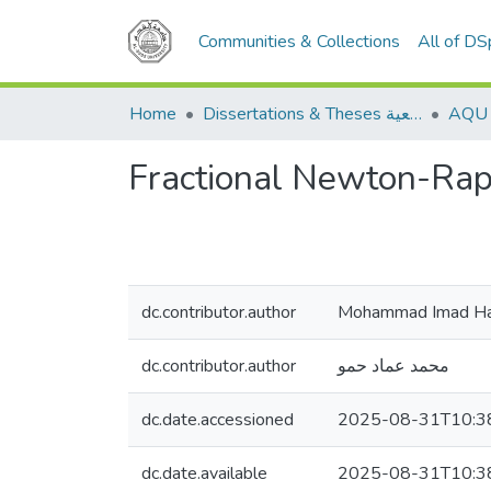
Communities & Collections
All of D
Home
Dissertations & Theses الرسائل الجامعية
Fractional Newton-Ra
dc.contributor.author
Mohammad Imad 
dc.contributor.author
محمد عماد حمو
dc.date.accessioned
2025-08-31T10:3
dc.date.available
2025-08-31T10:3