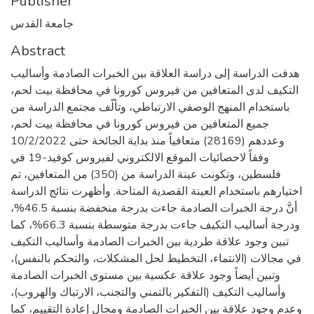
Publisher
جامعة القدس
Abstract
هدفت الدراسة إلى دراسة العلاقة بين الخبرات الصادمة وأساليب
التكيف لدى المتعافين من فيروس كورونا في محافظة بيت لحم،
باستخدام المنهج الوصفي الارتباطي، وتألّف مجتمع الدراسة من
جميع المتعافين من فيروس كورونا في محافظة بيت لحم،
وعددهم (28169) متعافياً منذ بداية الجائحة حتى 10/2/2022
وفقاً لاحصائيات الموقع الالكتروني لفيروس كوفيد-19 في
فلسطين، وتكونت عينة الدراسة من (350) من المتعافين، تم
اختيارهم باستخدام العينة القصدية المتاحة. وأظهرت نتائج الدراسة
أنَّ درجة الخبرات الصادمة جاءت بدرجة منخفضة بنسبة 46.5%،
ودرجة أساليب التكيف جاءت بدرجة متوسطة بنسبة 66.3%، كما
تبين وجود علاقة طردية بين الخبرات الصادمة وأساليب التكيف
في مجالات (الانتماء، التخطيط لحل المشكلات، والتحكم بالنفس)،
وتبين أيضاً وجود علاقة عكسية بين مستوى الخبرات الصادمة
وأساليب التكيف (التفكير بالتمني والتجنب، الارتباك والهروب)،
وعدم وجود علاقة بين الخبرات الصادمة ومجال إعادة التقييم، كما