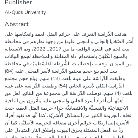
Publisher
Al-Quds University
Abstract
هدفت الدِّراسَة التعرف على جرائم القتل العمد وانعكاسها على
أُسَر الضَّحَايا (الجاني والمجني عليه) من وجهة نظرهم في محافظة
بيت لحم في الفترة الواقعة ما بين 2017_ 2022، وتم الاستعانة
بالمنهج الكَيْفِيّ باستخدام أداة المقابلة والملاحظة لجمع البيانات
من الميدان، وحسب إحصائيات الشُّرطة الفِلَسْطِينِيّة في محافظة
بيت لحم بلغ حجم مجتمع الدِّراسَة لأسر المجني عليه (84)
وطبقت الدِّراسَة على عينة بلغت (18) منهم. وبلغ حجم مجتمع
الدِّراسَة الكلي لأسرة الجاني (54) وطبقت الدِّراسَة على عينة
بلغت (4) منهم، توصلت الدِّراسَة الى مجموعة من النتائج، لعل من
أهمِّهَا أن أفراد أسرة الجاني والمجني عليه يتأثرون من الناحية
الاجْتِمَاعِيّة والنفسيَّة والاقتصاديَّة جراء جريمة القتل العمد، حيث
تخلف الجريمة الكثير من المشاكل الأُسَرِيّة، كمَا أنَّها قد تقود أفراد
الأسرة إلى ارتكاب جرائم أخرى مضافة للجريمة الأصليَّة، كما أن
ردَّات الفعل المتمثلة بحرق البيوت وإطلاق النار المتبادل على
الطرفين والناجمة عن جريمة القتل العمد تعدُّ ردةَ فعل قاسية