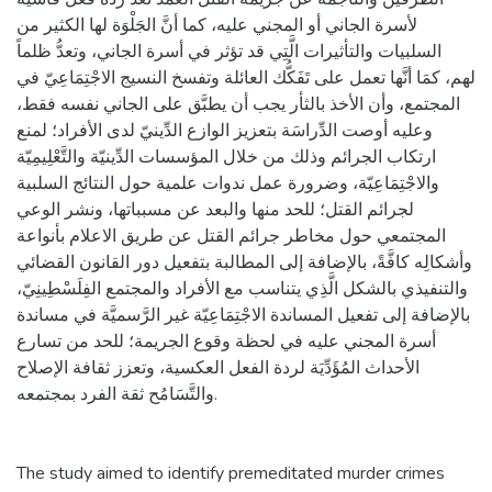
لأسرة الجاني أو المجني عليه، كما أنَّ الجَلْوَة لها الكثير من
السلبيات والتأثيرات الَّتِي قد تؤثر في أسرة الجاني، وتعدُّ ظلماً
لهم، كمَا أنَّها تعمل على تَفَكُّك العائلة وتفسخ النسيج الاجْتِمَاعِيّ في
المجتمع، وأن الأخذ بالثأر يجب أن يطبَّق على الجاني نفسه فقط،
وعليه أوصت الدِّراسَة بتعزيز الوازع الدِّينيّ لدى الأفراد؛ لمنع
ارتكاب الجرائم وذلك من خلال المؤسسات الدِّينيّة والتَّعْلِيمِيّة
والاجْتِمَاعِيّة، وضرورة عمل ندوات علمية حول النتائج السلبية
لجرائم القتل؛ للحد منها والبعد عن مسبباتها، ونشر الوعي
المجتمعي حول مخاطر جرائم القتل عن طريق الاعلام بأنواعة
وأشكالِه كافَّةً، بالإضافة إلى المطالبة بتفعيل دور القانون القضائي
والتنفيذي بالشكل الَّذِي يتناسب مع الأفراد والمجتمع الفِلَسْطِينِيّ،
بالإضافة إلى تفعيل المساندة الاجْتِمَاعِيّة غير الرَّسميَّة في مساندة
أسرة المجني عليه في لحظة وقوع الجريمة؛ للحد من تسارع
الأحداث المُؤَدِّيَة لردة الفعل العكسية، وتعزز ثقافة الإصلاح
والتَّسَامُح ثقة الفرد بمجتمعه.
The study aimed to identify premeditated murder crimes