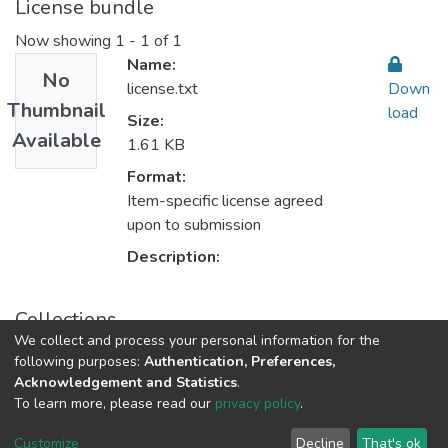
License bundle
Now showing
1 - 1 of 1
Name:
No
license.txt
Down
Thumbnail
load
Size:
Available
1.61 KB
Format:
Item-specific license agreed
upon to submission
Description:
Collections
We collect and process your personal information for the
Sustainable Rural Development التنمية الريفية المستدامة
following purposes:
Authentication, Preferences,
Acknowledgement and Statistics
.
To learn more, please read our
privacy policy
.
Al-Quds University
copyright © 2002-2026
SKITCE
Cookie
Privacy
End User
Send
Customize
Decline
That's ok