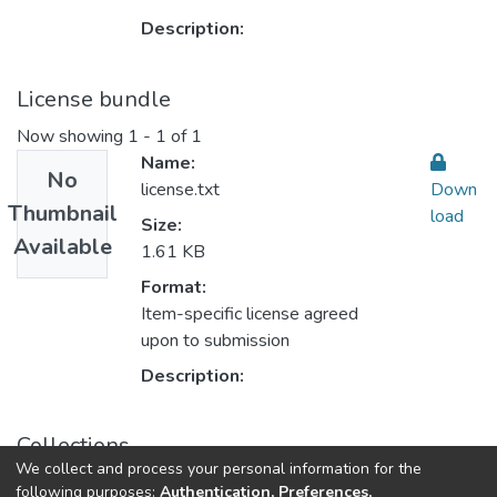
Description:
License bundle
Now showing
1 - 1 of 1
Name:
No
license.txt
Down
Thumbnail
load
Size:
Available
1.61 KB
Format:
Item-specific license agreed
upon to submission
Description:
Collections
We collect and process your personal information for the
Law القانون
following purposes:
Authentication, Preferences,