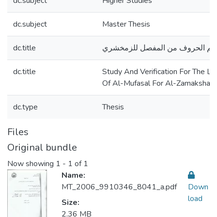
dc.subject
Higher Studies
dc.subject
Master Thesis
dc.title
سم الحروف من المفصل للزمخشري
dc.title
Study And Verification For The Le
Of Al-Mufasal For Al-Zamakshary
dc.type
Thesis
Files
Original bundle
Now showing
1 - 1 of 1
Name:
MT_2006_9910346_8041_a.pdf
Down
load
Size:
2.36 MB