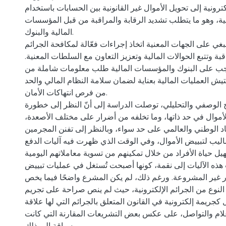
ترونية إلى تحويل الأموال غير القانونية بين الحسابات باستخدام
نية، وهو ما يتطلب تشديد الرقابة والمراقبة من قبل المؤسسات
المالية والبنوك.
بغي على الجهات المعنية اتخاذ إجراءات فعّالة لمكافحة الجرائم
قبة وتتبع الحوالات المالية وتعزيز التعاون مع السلطات المعنية.
يجب على البنوك والمؤسسات المالية طلب معلومات شاملة من
ش العمليات المالية بعناية لضمان سلامة النظام المالي والحد
من فرص انتهاكات الأمان.
نهج الوصفي والتحليلي، توصلت الدراسة إلى أنّ النظر إلى خطورة
أموال في حد ذاتها، وما تخلفه من أضرار على مختلف الأصعدة،
د الوطني والعالمي على حد سواء، وبالنظر إلى تفنن المجرمين
اليب لتبييض الأموال، وفي الوقت الذي ظهرت فيه آليات الدفع
يل حياة الأفراد من خلال تمكينهم من تسوية معاملاتهم اليومية
 هذه الآليات إلى نقمة، كونها أصبحت تُستغل في عمليات تبييض
ر غير المشروعة. ورغم ذلك، لم يكن المشرع واضحًا فيما يخص
النوع من الجرائم الإلكترونية، حيث لم ينص صراحة على تجريم
 كجريمة إلكترونية في القانون المتعلق بالجرائم التي لها علاقة
علام والتواصل، على عكس بعض التشريعات المقارنة التي كانت