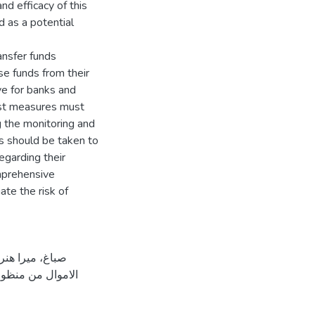
and efficacy of this
d as a potential
ransfer funds
se funds from their
ive for banks and
bust measures must
 the monitoring and
ps should be taken to
egarding their
omprehensive
ate the risk of
الاموال من منظور