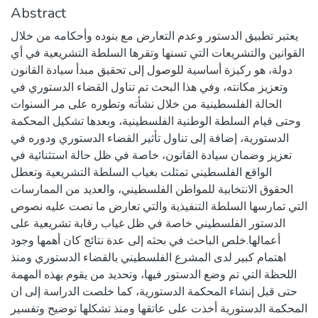
Abstract
يعتبر تطبيق الدستور وعدم التعارض مع بنوده وأحكامه من خلال
القوانين والتشريعات التي تسنها وتقرها السلطة التشريعية في أي
دولة، هو ركيزة أساسية للوصول إلى تحقيق مبدأ سيادة القانون
وتعزيز مكانته، وفي هذا البحث تم تناول القضاء الدستوري في
الحالة الفلسطينية من خلال نشأته وتطوره على مر السنوات
وحتى قيام السلطة الوطنية الفلسطينية، وبعدها تشكيل المحكمة
الدستورية، إضافة إلى تناول تأثير القضاء الدستوري ودوره في
تعزيز وضمان سيادة القانون، خاصة في ظل حالة استثنائية في
الواقع الفلسطيني تمثلت بغياب السلطة التشريعية وتعطل
الحقوق الانتخابية للمواطن الفلسطيني، والعديد من الممارسات
التي تمارسها السلطة التنفيذية والتي تعارض ما نصت عليه نصوص
الدستور الفلسطيني خاصة في ظل غياب رقابة تشريعية على
أعمالها.خلص الباحث في بحثه إلى عدة نتائج كان أهمها وجود
اهتمام كبير لدى المشرع الفلسطيني بالقضاء الدستوري ومنذ
اللحظة التي تم وضع الدستور فيها، وتحديد من يقوم بهذه المهمة
حتى قبل إنشاء المحكمة الدستورية، كما خلصت الدراسة إلى ان
المحكمة الدستورية أخذت على عاتقها ومنذ تشكلها توضيح وتفسير