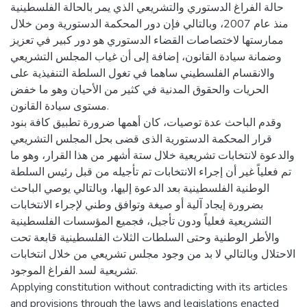
حالة الفراغ الدستوري والتشريعي الذي يمر بالحالة الفلسطينية
منذ عام 2007، وبالتالي فإن دور المحكمة الدستورية ومن خلال
ممارستها لاختصاصات القضاء الدستوري هو دور كبير في تعزيز
وضمانة سيادة القانون، إضافة إلى أن غياب المجلس التشريعي
والانقسام الفلسطيني ساهما في تغول السلطة التنفيذية على
الحريات والحقوق المدنية في كثير من الأحيان وهو ما خفض
مستوى سيادة القانون.
وقدم الباحث عدة توصيات، كان أهمها ضرورة تطبيق كافة بنود
قرار المحكمة الدستورية الذى قضى بحل المجلس التشريعي
والدعوة لانتخابات تشريعية خلال ستة أشهر من هذا القرار، وهو ما
تم فعلياً غير أن إجراء الانتخابات تم تأجيله من قبل رئيس السلطة
الوطنية الفلسطينية بعد الدعوة إليها، وبالتالي يوصي الباحث
بضرورة إيجاد آلية أو صيغة وتوافق وطني لإجراء الانتخابات
التشريعية فعلياً ودون تأجيل، فجميع المؤسسات الفلسطينية
والأطر الوطنية وحتى السلطات الثلاث الفلسطينية قابعة تحت
الاحتلال وبالتالي لا بد من وجود مجلس تشريعي من خلال انتخابات
تشريعية لسد الفراغ الموجود.
Applying constitution without contradicting with its articles
and provisions through the laws and legislations enacted