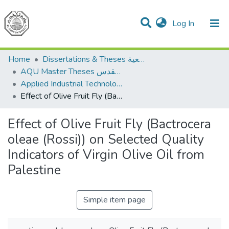
(current)
Log In
Communities & Collections
All of DSpace
Home
Dissertations & Theses الرسائل الجامعية
AQU Master Theses الرسائل الجامعية الخاصة بجامعة القدس
Applied Industrial Technology التكنولوجيا التطبيقية والصناعية
Effect of Olive Fruit Fly (Bactrocera oleae (Rossi)) on Selected Quality Indicators of Virgin Olive Oil from Palestine
Effect of Olive Fruit Fly (Bactrocera
oleae (Rossi)) on Selected Quality
Indicators of Virgin Olive Oil from
Palestine
Simple item page