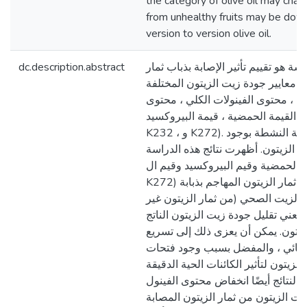
the category of olive oil may chan
from unhealthy fruits may be dow
version to version olive oil.
dc.description.abstract
ة هو تقييم تأثير الإصابة بذباب ثمار
معايير جودة زيت الزيتون المختلفة (النشاط
ة ، محتوى الفينولات الكلي ، محتوى
لي ، القيمة الحمضية ، قيمة البيروكسيد
K232 ، و K272). تميزت الثمار ذات الإصابة النشطة بوجود
 الزيتون. أظهرت نتائج هذه الدراسة
 القيم الحمضية وقيم البيروكسيد وقيم ال
K272) لزيت الزيتون من عينات ثمار الزيتون المهاجم بذبابة
ت الزيت الصحي (من ثمار الزيتون غير
ا يعني تقليل جودة زيت الزيتون الناتج
لزيتون. يمكن أن يعزى ذلك إلى تسريع
المائي ، والمفضل بسبب وجود فتحات
يتون لتأثير الكائنات الحية الدقيقة
النتائج أيضًا انخفاض محتوى الفينول
يوت الزيتون من ثمار الزيتون المصابة