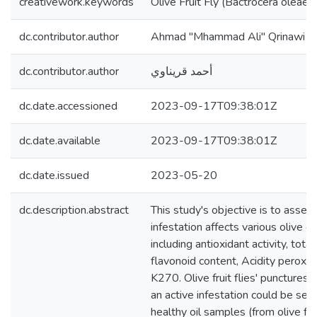
creativework.keywords
Olive Fruit Fly (Bactrocera oleae (
dc.contributor.author
Ahmad "Mhammad Ali" Qrinawi
dc.contributor.author
أحمد قريناوي
dc.date.accessioned
2023-09-17T09:38:01Z
dc.date.available
2023-09-17T09:38:01Z
dc.date.issued
2023-05-20
dc.description.abstract
This study's objective is to assess 
infestation affects various olive oil
including antioxidant activity, tota
flavonoid content, Acidity peroxi
K270. Olive fruit flies' punctures o
an active infestation could be see
healthy oil samples (from olive fr