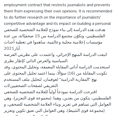
employment contract that restricts journalists and prevents
them from expressing their own opinions. It is recommended
to do further research on the importance of journalists'
competitive advantage and its impact on building a personal
هدفت هذه الدراسة إلى بناء نموذج للعلامة الشخصية للصحفي
الفلسطيني، وتكوّن مجتمع الدراسة من 15 صحفيًا/ة، من عدة
مؤسسات إعلامية محلية وعالمية، ساهموا في تغطية أحداث
أيار2021.
اتبعت الدراسة المنهج الإجرائي، واعتمدت على نظريتي الفرصة
السياسية والعرض الذاتي كإطار نظري.
استخدمت الدراسة أداتي المقابلة المعمقة، وتحليل المحتوى، وقد
تكونت المقابلة من (16) سؤالًا، بينما اعتمد تحليل المحتوى على
نهج "المقاربة الدرامية" لغوفمان، لتحليل ملف المستخدم
التعريفي لصفحات الصحفيين/ات.
اقترحت الدراسة نموذجاً أولياً للعلامة الشخصية للصحفي
الفلسطيني، يتكون من بعدين، وهما: (مجموعة قوى التعزيز)، وهي
العوامل التي تساهم في تعزيز وبناء العلامة الشخصية للصحفي، و
(مجموعة قوى التثبيط)، وهي العوامل التي تعيق تكوين وتعزيز