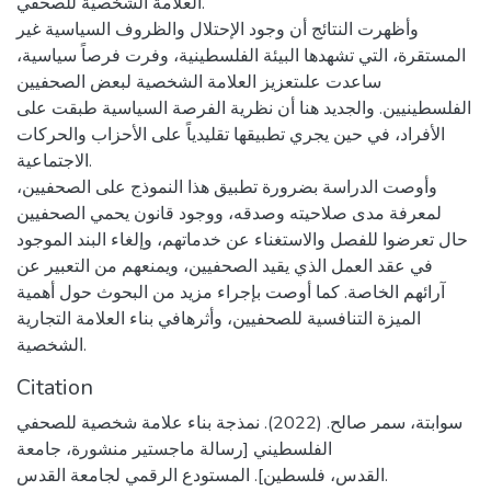
العلامة الشخصية للصحفي.
وأظهرت النتائج أن وجود الإحتلال والظروف السياسية غير
المستقرة، التي تشهدها البيئة الفلسطينية، وفرت فرصاً سياسية،
ساعدت علىتعزيز العلامة الشخصية لبعض الصحفيين
الفلسطينيين. والجديد هنا أن نظرية الفرصة السياسية طبقت على
الأفراد، في حين يجري تطبيقها تقليدياً على الأحزاب والحركات
الاجتماعية.
وأوصت الدراسة بضرورة تطبيق هذا النموذج على الصحفيين،
لمعرفة مدى صلاحيته وصدقه، ووجود قانون يحمي الصحفيين
حال تعرضوا للفصل والاستغناء عن خدماتهم، وإلغاء البند الموجود
في عقد العمل الذي يقيد الصحفيين، ويمنعهم من التعبير عن
آرائهم الخاصة. كما أوصت بإجراء مزيد من البحوث حول أهمية
الميزة التنافسية للصحفيين، وأثرهافي بناء العلامة التجارية
الشخصية.
Citation
سوابتة، سمر صالح. (2022). نمذجة بناء علامة شخصية للصحفي
الفلسطيني [رسالة ماجستير منشورة، جامعة
القدس، فلسطين]. المستودع الرقمي لجامعة القدس.