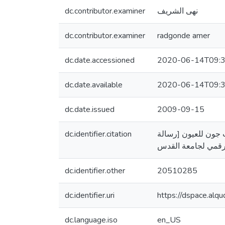
dc.contributor.examiner
نهى الشريف
dc.contributor.examiner
radgonde amer
dc.date.accessioned
2020-06-14T09:3
dc.date.available
2020-06-14T09:3
dc.date.issued
2009-09-15
dc.identifier.citation
سانت جون للعيون [رسالة
dc.identifier.other
20510285
dc.identifier.uri
https://dspace.al
dc.language.iso
en_US