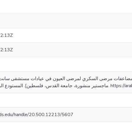
2:13Z
2:13Z
له عوض. (2009). محددات مضاعفات مرضى السكري لمرضى العيون في عيادات مستشفى 
ن]. المستودع الرقمي لجامعة القدس
quds.edu/handle/20.500.12213/5607