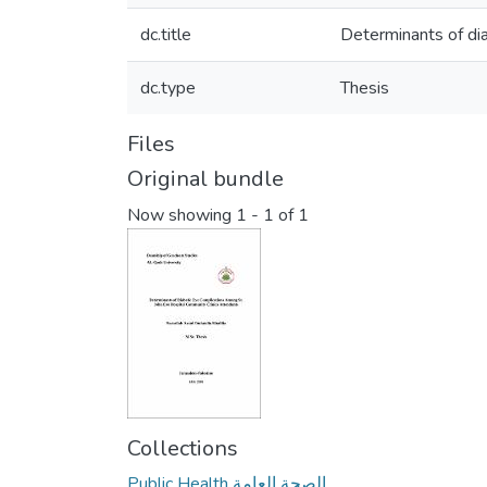
dc.title
Determinants of di
dc.type
Thesis
Files
Original bundle
Now showing
1 - 1 of 1
Collections
Public Health الصحة العامة