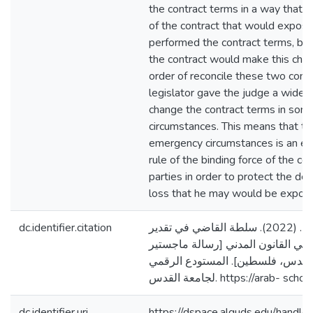
the contract terms in a way that 
of the contract that would expose 
performed the contract terms, but
the contract would make this chan
order of reconcile these two cons
legislator gave the judge a wide m
change the contract terms in some
circumstances. This means that th
emergency circumstances is an ex
rule of the binding force of the co
parties in order to protect the de
loss that he may would be expose
dc.identifier.citation
شويكي، حنين سليمان. (2022). سلطة القاضي في تقدير
في القانون المدني [رسالة ماجستير
لقدس، فلسطين]. المستودع الرقمي
لجامعة القدس. https://arab
dc.identifier.uri
https://dspace.alquds.edu/hand